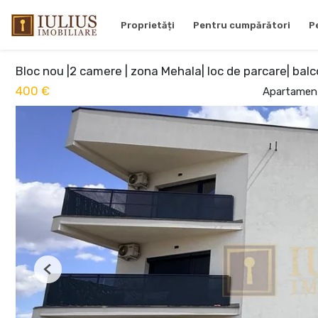
Proprietăți
Pentru cumpărători
P
Bloc nou |2 camere | zona Mehala| loc de parcare| balc
400 €
Apartament
Previous