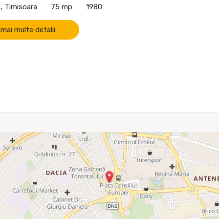
, Timisoara
75 mp
1980
 mai multe detalii