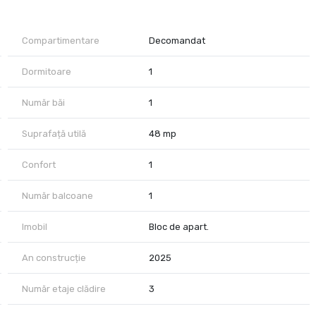
 cuptor, hota, masina de spalat rufe, televizor
Compartimentare
Decomandat
Cu contract inregistrat la ANAF
Dormitoare
1
as, este la doar 8 minute de Facultatea de Medicina Veterinara,
Număr băi
1
ul Mall si centrul orasului
Suprafață utilă
48 mp
Confort
1
Număr balcoane
1
Imobil
Bloc de apart.
An construcție
2025
Număr etaje clădire
3