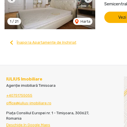
Previous
Next
Semicentral
Vezi
1
/
21
Harta
Înapoi la Apartamente de închiriat
IULIUS Imobiliare
Agenție imobiliară Timisoara
+40751755055
office@iulius-imobiliare.ro
Piața Consiliul Europei nr. 1 - Timișoara, 300627,
Romania
Deschide în Google Maps