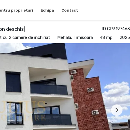
entru proprietari
Echipa
Contact
on deschis|
ID CP3197463
 cu 2 camere de închiriat
Mehala, Timisoara
48 mp
2025
Next