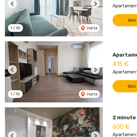
Apartament 
Previous
Next
Vezi
1
/
18
Harta
Apartame
415 €
Apartament 
Previous
Next
Vezi
1
/
10
Harta
2 minute 
600 €
Apartament 