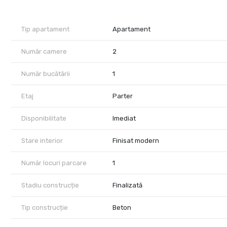
- Loc de parcare
- Balcon deschis
- Utilat cu electrocasnice noi, de buna calitate: frigider, plita,
Tip apartament
Apartament
Animalele de companie nu sunt acceptate . Chirie + Garantie, 
Număr camere
2
Zona este foarte bine conectata cu punctele de interes din or
Număr bucătării
1
Auchan nord, Hornbach, Selgros, 10 minute distanta fata de Iuli
Etaj
Parter
Disponibil imediat
Disponibilitate
Imediat
Stare interior
Finisat modern
Număr locuri parcare
1
Stadiu construcție
Finalizată
Tip construcție
Beton