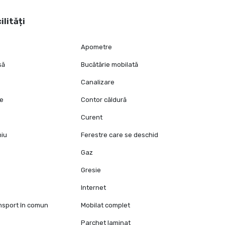
ilități
Apometre
să
Bucătărie mobilată
Canalizare
ie
Contor căldură
Curent
niu
Ferestre care se deschid
Gaz
Gresie
Internet
ansport în comun
Mobilat complet
Parchet laminat