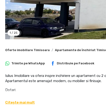
1
/
25
Oferte imobiliare Timisoara
Apartamente de închiriat Timis
Trimite pe
WhatsApp
Distribuie pe
Facebook
Iulius Imobiliare va ofera inspre inchiriere un apartament cu 2
Apartamentul este amenajat modern, cu mobilier si finisaje.
Dotari:
- Centrala proprie cu incalzire in pardoseala
Citește mai mult
- Clima