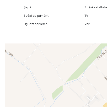
Șapă
Străzi asfaltat
Străzi de pământ
TV
Uși interior lemn
Var