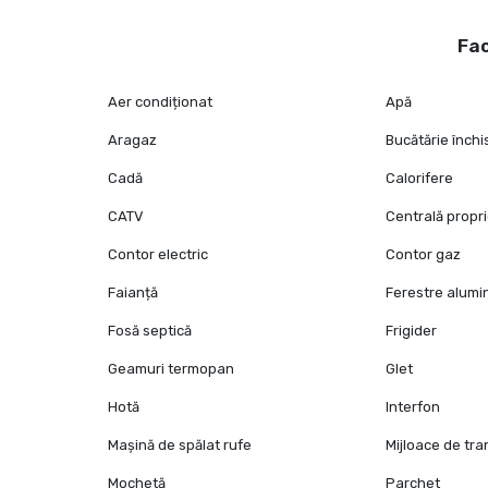
Fac
Aer condiționat
Apă
Aragaz
Bucătărie închi
Cadă
Calorifere
CATV
Centrală propr
Contor electric
Contor gaz
Faianță
Ferestre alumi
Fosă septică
Frigider
Geamuri termopan
Glet
Hotă
Interfon
Mașină de spălat rufe
Mijloace de tr
Mochetă
Parchet