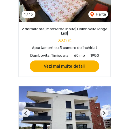
1
/
13
Harta
2 dormitoare| mansarda inalta| Dambovita langa
Lidl|
330 €
Apartament cu 3 camere de închiriat
Dambovita, Timisoara
60 mp
1980
Vezi mai multe detalii
Previous
Next