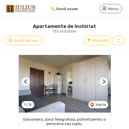
Sună acum
Meniu
Apartamente de închiriat
153 rezultate
Caută din nou
Filtrează
Previous
Next
1
/
8
Harta
Garsoniera, zona Telegrafului, potrivit pentru o
persoana sau cuplu.