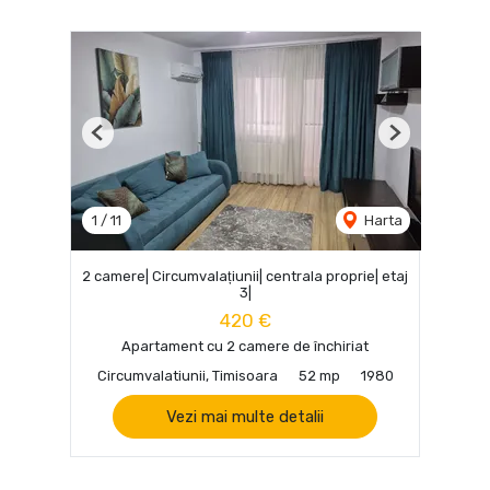
Previous
Next
1
/
11
Harta
2 camere| Circumvalațiunii| centrala proprie| etaj
3|
420 €
Apartament cu 2 camere de închiriat
Circumvalatiunii, Timisoara
52 mp
1980
Vezi mai multe detalii