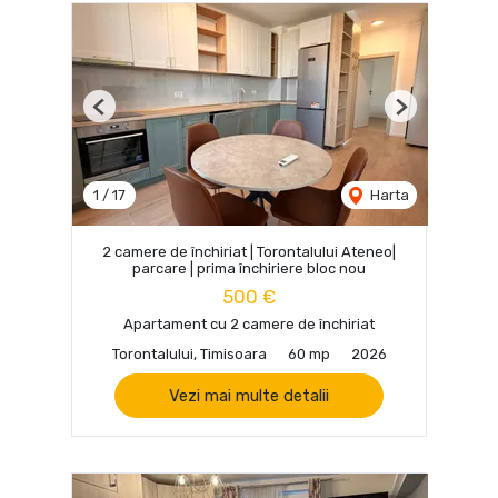
Previous
Next
1
/
17
Harta
2 camere de închiriat | Torontalului Ateneo|
parcare | prima închiriere bloc nou
500 €
Apartament cu 2 camere de închiriat
Torontalului, Timisoara
60 mp
2026
Vezi mai multe detalii