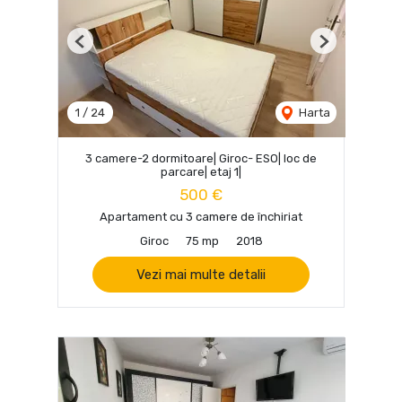
Previous
Next
1
/
24
Harta
3 camere-2 dormitoare| Giroc- ESO| loc de
parcare| etaj 1|
500 €
Apartament cu 3 camere de închiriat
Giroc
75 mp
2018
Vezi mai multe detalii