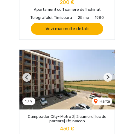
200 €
Apartament cu 1 camere de închiriat
Telegrafului, Timisoara
25 mp
1980
Vezi mai multe detalii
Previous
Next
1
/
9
Harta
Campeador City- Metro 2| 2 camere| loc de
parcare| lift| balcon
450 €