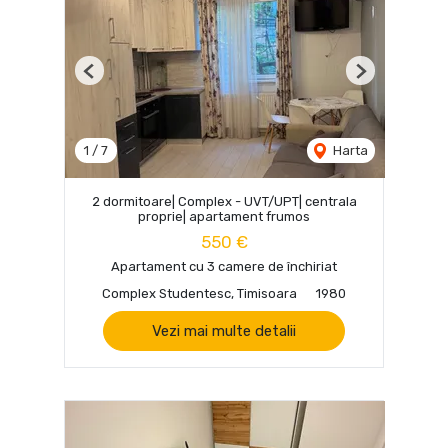
Previous
Next
1
/
7
Harta
2 dormitoare| Complex - UVT/UPT| centrala
proprie| apartament frumos
550 €
Apartament cu 3 camere de închiriat
Complex Studentesc, Timisoara
1980
Vezi mai multe detalii