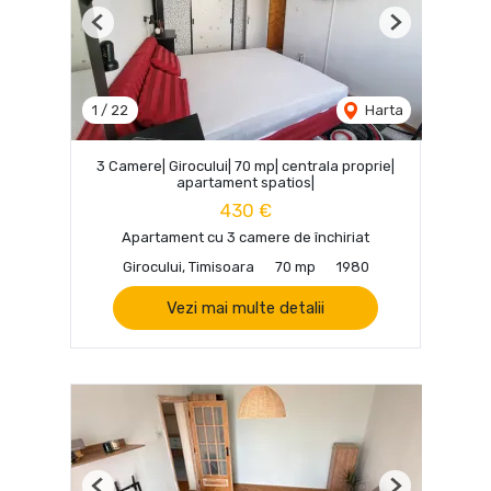
Previous
Next
1
/
22
Harta
3 Camere| Girocului| 70 mp| centrala proprie|
apartament spatios|
430 €
Apartament cu 3 camere de închiriat
Girocului, Timisoara
70 mp
1980
Vezi mai multe detalii