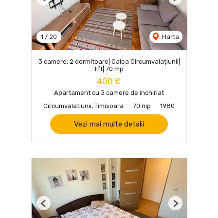
Previous
Next
1
/
20
Harta
3 camere: 2 dormitoare| Calea Circumvalațiunii|
lift| 70 mp
400 €
Apartament cu 3 camere de închiriat
Circumvalatiunii, Timisoara
70 mp
1980
Vezi mai multe detalii
Previous
Next