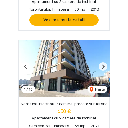
Apartament cu 2 camere de închiriat
Torontalului, Timisoara
50 mp
2018
Vezi mai multe detalii
Previous
Next
1
/
13
Harta
Nord One, bloc nou, 2 camere, parcare subterană
650 €
Apartament cu 2 camere de închiriat
Semicentral, Timisoara
65 mp
2021