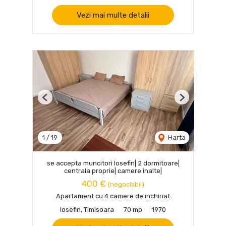
Vezi mai multe detalii
Previous
Next
1
/
19
Harta
se accepta muncitori Iosefin| 2 dormitoare|
centrala proprie| camere inalte|
400 €
(negociabil)
Apartament cu 4 camere de închiriat
Iosefin, Timisoara
70 mp
1970