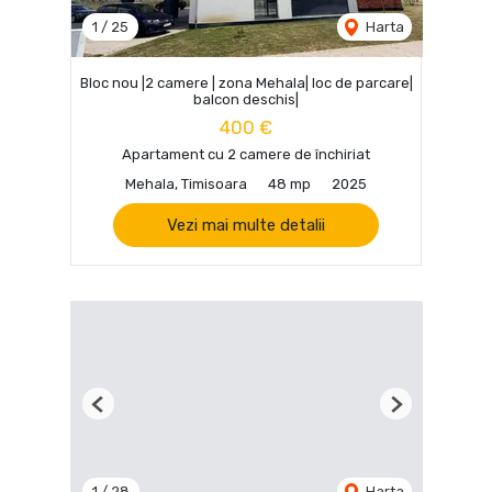
1
/
25
Harta
Bloc nou |2 camere | zona Mehala| loc de parcare|
balcon deschis|
400 €
Apartament cu 2 camere de închiriat
Mehala, Timisoara
48 mp
2025
Vezi mai multe detalii
Previous
Next
1
/
28
Harta