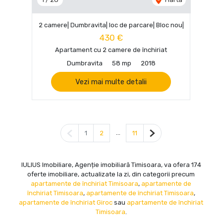
2 camere| Dumbravita| loc de parcare| Bloc nou|
430 €
Apartament cu 2 camere de închiriat
Dumbravita
58 mp
2018
Vezi mai multe detalii
Pagina anterioară
...
Pagina următoare
1
2
11
IULIUS Imobiliare, Agenție imobiliară Timisoara, va ofera 174
oferte imobiliare, actualizate la zi, din categorii precum
apartamente de închiriat Timisoara
,
apartamente de
închiriat Timisoara
,
apartamente de închiriat Timisoara
,
apartamente de închiriat Giroc
sau
apartamente de închiriat
Timisoara
.