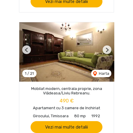
Vezi mai multe detalii
Previous
Next
1
/
21
Harta
Mobilat modern, centrala proprie, zona
Vlădeasa/Liviu Rebreanu.
490 €
Apartament cu 3 camere de închiriat
Girocului, Timisoara
80 mp
1992
Vezi mai multe detalii