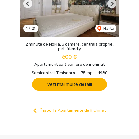
Previous
Next
1
/
21
Harta
2 minute de Nokia, 3 camere, centrala proprie,
pet-friendly
600 €
Apartament cu 3 camere de închiriat
Semicentral, Timisoara
75 mp
1980
Vezi mai multe detalii
Înapoi la Apartamente de închiriat