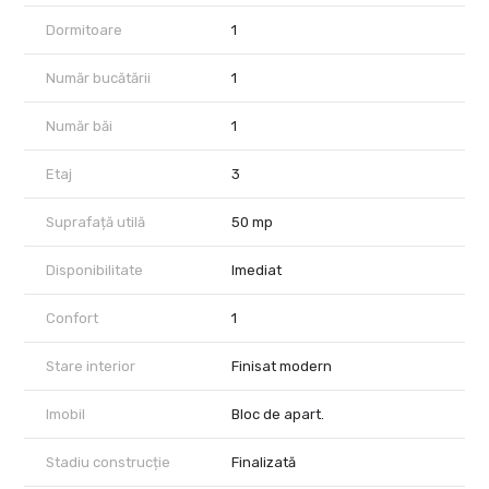
Dormitoare
1
Număr bucătării
1
Număr băi
1
Etaj
3
Suprafață utilă
50 mp
Disponibilitate
Imediat
Confort
1
Stare interior
Finisat modern
Imobil
Bloc de apart.
Stadiu construcție
Finalizată