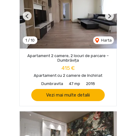
Previous
Next
1
/
10
Harta
Apartament 2 camere, 2 locuri de parcare –
Dumbrăvița
415 €
Apartament cu 2 camere de închiriat
Dumbravita
47 mp
2018
Vezi mai multe detalii