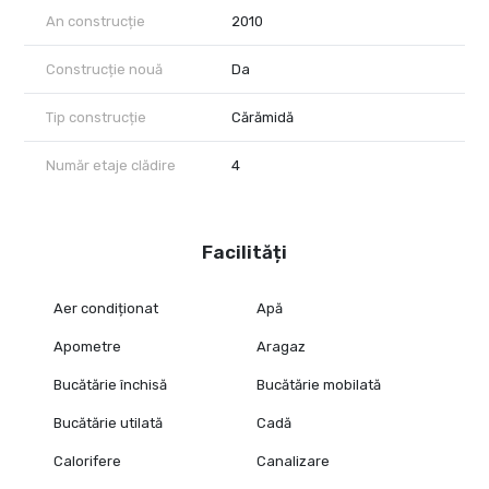
An construcție
2010
Construcție nouă
Da
Tip construcție
Cărămidă
Număr etaje clădire
4
Facilități
Aer condiționat
Apă
Apometre
Aragaz
Bucătărie închisă
Bucătărie mobilată
Bucătărie utilată
Cadă
Calorifere
Canalizare