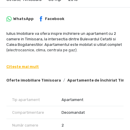
WhatsApp
Facebook
Iulius Imobiliare va ofera inspre inchiriere un apartament cu 2
camere in Timisoara, la intersectia dintre Bulevardul Cetatii si
Calea Bogdanestilor. Apartamentul este mobilat si utilat complet
(electrocasnice, clima, centrala pe gaz).
Este situat la etajul 3 in bloc cu lift. Nu se accepta animale de
companie.
Citește mai mult
Chiria este 420 eur + garantie 500 eur ( se poate platii in 2
Oferte imobiliare Timisoara
Apartamente de închiriat Timis
transe). La 100 m se afla Profi, si o farmacie!
Disponibilitate imediata.
Tip apartament
Apartament
Compartimentare
Decomandat
Număr camere
2