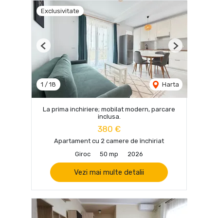
Exclusivitate
Previous
Next
1
/
18
Harta
La prima inchiriere; mobilat modern, parcare
inclusa.
380 €
Apartament cu 2 camere de închiriat
Giroc
50 mp
2026
Vezi mai multe detalii