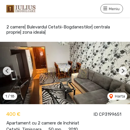
Meniu
2 camere| Bulevardul Cetatii-Bogdanestilor| centrala
proprie| zona ideala|
Previous
Nex
1
/
18
Harta
400 €
ID CP3199651
Apartament cu 2 camere de închiriat
Cetatii, Timisoara
50 mp
2010