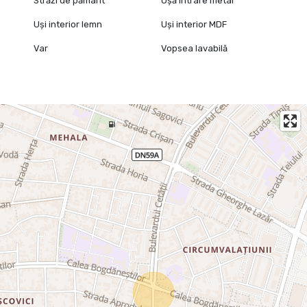
Străzi de pământ
Ușă intrare metal
Uși interior lemn
Uși interior MDF
Var
Vopsea lavabilă