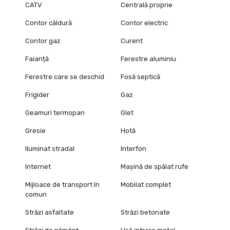
CATV
Centrală proprie
Contor căldură
Contor electric
Contor gaz
Curent
Faianță
Ferestre aluminiu
Ferestre care se deschid
Fosă septică
Frigider
Gaz
Geamuri termopan
Glet
Gresie
Hotă
Iluminat stradal
Interfon
Internet
Mașină de spălat rufe
Mijloace de transport în
Mobilat complet
comun
Străzi asfaltate
Străzi betonate