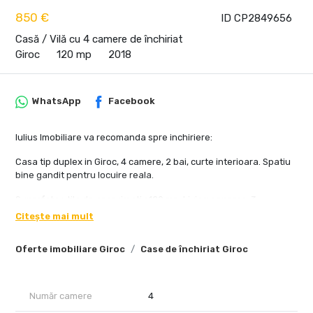
850 €
ID CP2849656
Casă / Vilă cu 4 camere de închiriat
Giroc
120 mp
2018
WhatsApp
Facebook
Iulius Imobiliare va recomanda spre inchiriere:
Casa tip duplex in Giroc, 4 camere, 2 bai, curte interioara. Spatiu
bine gandit pentru locuire reala.
Suprafata utila de aproximativ 120 mp. Living generos, 3
dormitoare, bucatarie inchisa, 2 bai. Compartimentare practica,
Citește mai mult
usor de folosit zilnic.
Oferte imobiliare Giroc
Case de închiriat Giroc
Mobilata complet. Centrala proprie. Aer conditionat. Bucatarie
utilata. Masina de spalat. Totul functional, gata de mutare.
Curte interioara privata, potrivita pentru relaxare. 2 locuri de
Număr camere
4
parcare. Constructie din 2018, finisaje moderne, zona