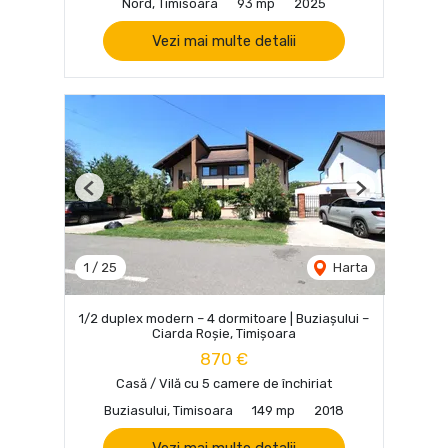
Nord, Timisoara
93 mp
2025
Vezi mai multe detalii
Previous
Next
1
/
25
Harta
1/2 duplex modern – 4 dormitoare | Buziașului –
Ciarda Roșie, Timișoara
870 €
Casă / Vilă cu 5 camere de închiriat
Buziasului, Timisoara
149 mp
2018
Vezi mai multe detalii