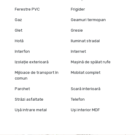
Ferestre PVC
Frigider
Gaz
Geamuri termopan
Glet
Gresie
Hotă
Iluminat stradal
Interfon
Internet
Izolație exterioară
Mașină de spălat rufe
Mijloace de transport în
Mobilat complet
comun
Parchet
Scară interioară
Străzi asfaltate
Telefon
Ușă intrare metal
Uși interior MDF