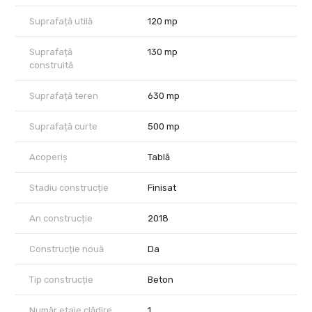
Suprafață utilă
120 mp
Suprafață
130 mp
construită
Suprafață teren
630 mp
Suprafață curte
500 mp
Acoperiș
Tablă
Stadiu construcție
Finisat
An construcție
2018
Construcție nouă
Da
Tip construcție
Beton
Număr etaje clădire
1