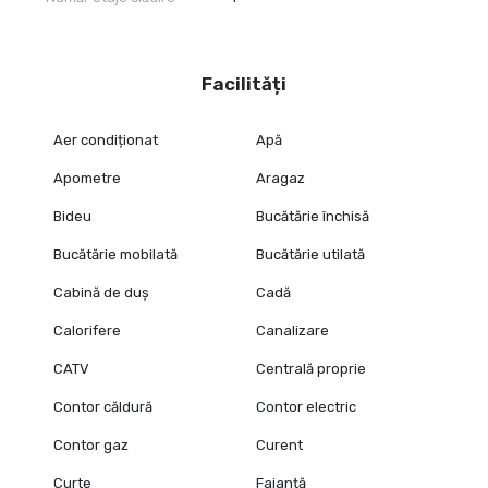
Facilități
Aer condiționat
Apă
Apometre
Aragaz
Bideu
Bucătărie închisă
Bucătărie mobilată
Bucătărie utilată
Cabină de duș
Cadă
Calorifere
Canalizare
CATV
Centrală proprie
Contor căldură
Contor electric
Contor gaz
Curent
Curte
Faianță