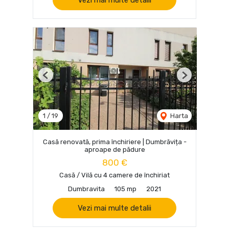
Previous
Next
1
/
19
Harta
Casă renovată, prima închiriere | Dumbrăvița -
aproape de pădure
800 €
Casă / Vilă cu 4 camere de închiriat
Dumbravita
105 mp
2021
Vezi mai multe detalii