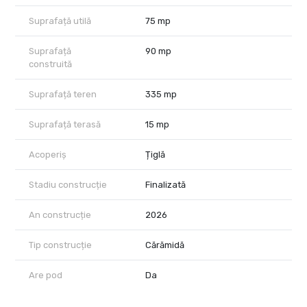
rezidențială liniștită, aproape de Lidl de pe Drumul Boilor, Pădurea
Bistra, parcuri și stațiile de autobuz Arlechino și Armoniei.
Suprafață utilă
75 mp
📞 Pentru detalii și programare vizionare, sună acum. 👀
Suprafață
90 mp
construită
Suprafață teren
335 mp
Suprafață terasă
15 mp
Acoperiș
Țiglă
Stadiu construcție
Finalizată
An construcție
2026
Tip construcție
Cărămidă
Are pod
Da