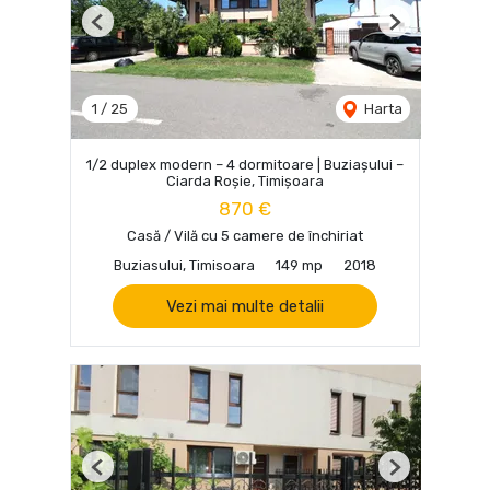
Previous
Next
1
/
25
Harta
1/2 duplex modern – 4 dormitoare | Buziașului –
Ciarda Roșie, Timișoara
870 €
Casă / Vilă cu 5 camere de închiriat
Buziasului, Timisoara
149 mp
2018
Vezi mai multe detalii
Previous
Next