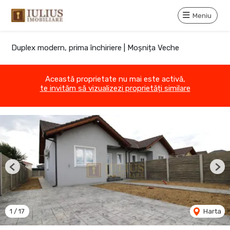
Meniu
Duplex modern, prima închiriere | Moșnița Veche
Această proprietate nu mai este activă,
te invităm să vizualizezi proprietăți similare
Previous
Nex
1
/
17
Harta