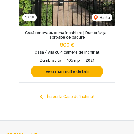
1
/
19
Harta
Casă renovată, prima închiriere | Dumbrăvița -
aproape de pădure
800 €
Casă / Vilă cu 4 camere de închiriat
Dumbravita
105 mp
2021
Vezi mai multe detalii
Înapoi la Case de închiriat