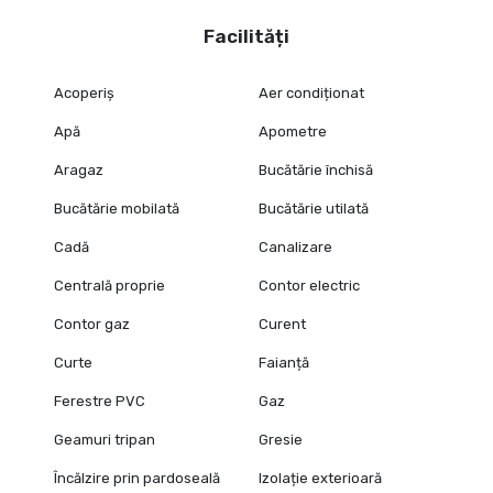
Facilități
Acoperiș
Aer condiționat
Apă
Apometre
Aragaz
Bucătărie închisă
Bucătărie mobilată
Bucătărie utilată
Cadă
Canalizare
Centrală proprie
Contor electric
Contor gaz
Curent
Curte
Faianță
Ferestre PVC
Gaz
Geamuri tripan
Gresie
Încălzire prin pardoseală
Izolație exterioară