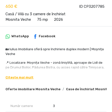
650 €
ID CP3207785
Casă / Vilă cu 3 camere de închiriat
Mosnita Veche
75 mp
2026
WhatsApp
Facebook
🏡 Iulius Imobiliare oferă spre închiriere duplex modern | Moșnița
Veche
📍 Localizare: Moșnița Veche – zonă liniștită, aproape de Lidl de
pe Drumul Boilor, Pădurea Bistra, cu acces rapid către Timișoara,
mijloace de transport și zone de recreere
Citește mai mult
O locuință modernă, aflată la prima închiriere, ideală pentru un
cuplu sau o familie care își dorește confort, curte proprie și
Oferte imobiliare Mosnita Veche
Case de închiriat Mosnita 
finisaje de calitate. ✨
💰 Chirie: 650 €/lună | Disponibil imediat
Număr camere
3
🔹 Suprafață utilă: 75 mp