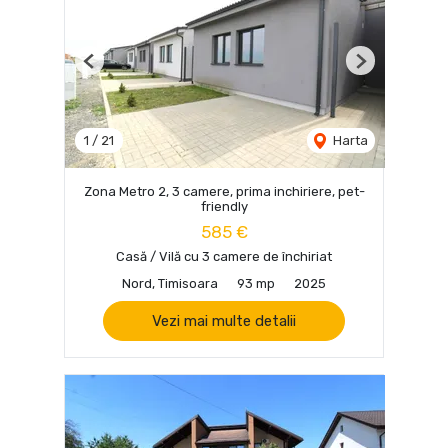
Previous
Next
1
/
21
Harta
Zona Metro 2, 3 camere, prima inchiriere, pet-
friendly
585 €
Casă / Vilă cu 3 camere de închiriat
Nord, Timisoara
93 mp
2025
Vezi mai multe detalii