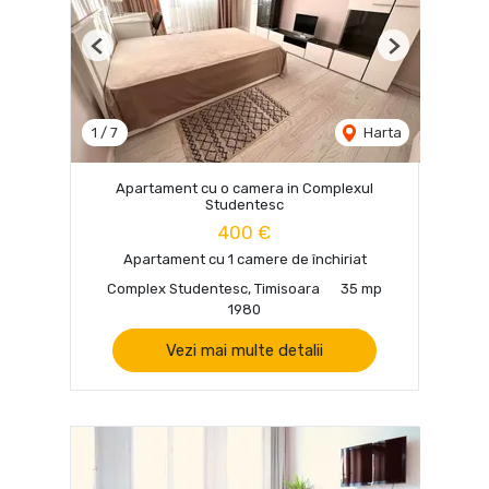
Previous
Next
1
/
7
Harta
Apartament cu o camera in Complexul
Studentesc
400 €
Apartament cu 1 camere de închiriat
Complex Studentesc, Timisoara
35 mp
1980
Vezi mai multe detalii