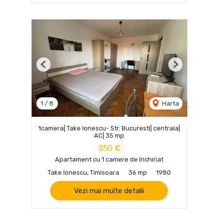
Previous
Next
1
/
8
Harta
1camera| Take Ionescu- Str. Bucuresti| centrala|
AC| 35 mp
350 €
Apartament cu 1 camere de închiriat
Take Ionescu, Timisoara
36 mp
1980
Vezi mai multe detalii