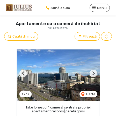
Sună acum
Meniu
Apartamente cu o cameră de închiriat
20 rezultate
Caută din nou
Filtrează
Previous
Next
1
/
17
Harta
Take Ionescu| 1 camera| centrala proprie|
apartament racoros| peretii grosi