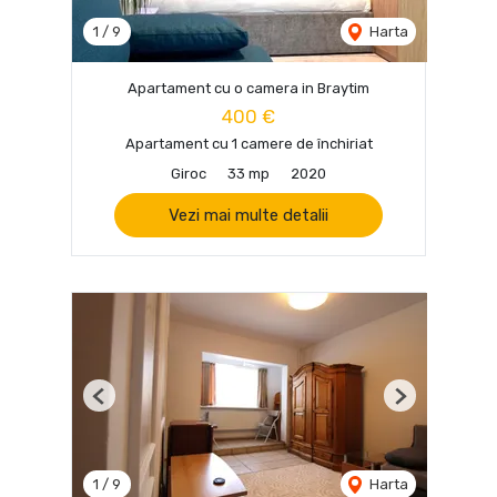
1
/
9
Harta
Apartament cu o camera in Braytim
400 €
Apartament cu 1 camere de închiriat
Giroc
33 mp
2020
Vezi mai multe detalii
Previous
Next
1
/
9
Harta