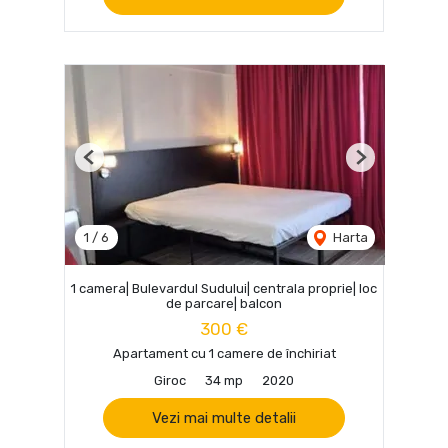
Previous
Next
1
/
6
Harta
1 camera| Bulevardul Sudului| centrala proprie| loc
de parcare| balcon
300 €
Apartament cu 1 camere de închiriat
Giroc
34 mp
2020
Vezi mai multe detalii