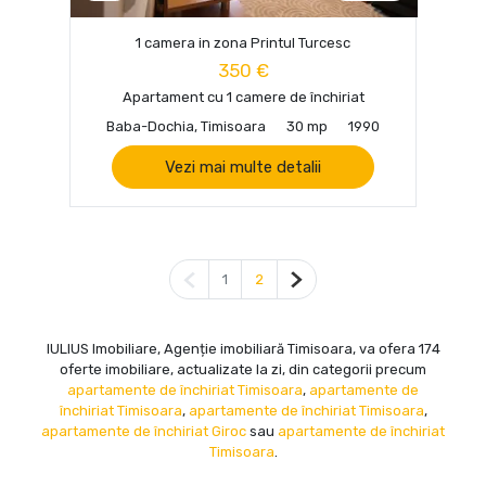
1 camera in zona Printul Turcesc
350 €
Apartament cu 1 camere de închiriat
Baba-Dochia, Timisoara
30 mp
1990
Vezi mai multe detalii
Pagina anterioară
Pagina următoare
1
2
IULIUS Imobiliare, Agenție imobiliară Timisoara, va ofera 174
oferte imobiliare, actualizate la zi, din categorii precum
apartamente de închiriat Timisoara
,
apartamente de
închiriat Timisoara
,
apartamente de închiriat Timisoara
,
apartamente de închiriat Giroc
sau
apartamente de închiriat
Timisoara
.