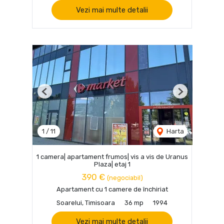
Vezi mai multe detalii
Previous
Next
1
/
11
Harta
1 camera| apartament frumos| vis a vis de Uranus
Plaza| etaj 1
390 €
(negociabil)
Apartament cu 1 camere de închiriat
Soarelui, Timisoara
36 mp
1994
Vezi mai multe detalii