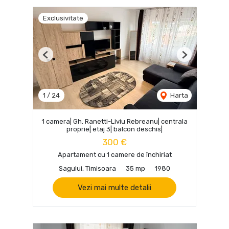
Exclusivitate
Previous
Next
1
/
24
Harta
1 camera| Gh. Ranetti-Liviu Rebreanu| centrala
proprie| etaj 3| balcon deschis|
300 €
Apartament cu 1 camere de închiriat
Sagului, Timisoara
35 mp
1980
Vezi mai multe detalii