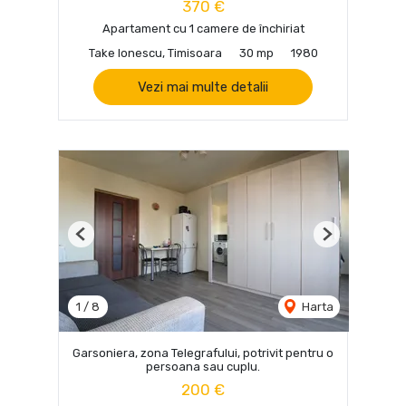
370 €
Apartament cu 1 camere de închiriat
Take Ionescu, Timisoara
30 mp
1980
Vezi mai multe detalii
Previous
Next
1
/
8
Harta
Garsoniera, zona Telegrafului, potrivit pentru o
persoana sau cuplu.
200 €