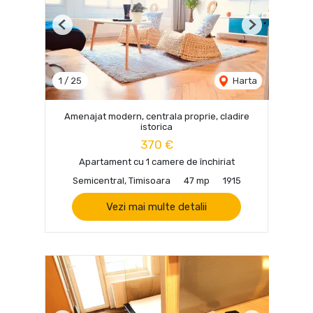
Previous
Next
1
/
25
Harta
Amenajat modern, centrala proprie, cladire
istorica
370 €
Apartament cu 1 camere de închiriat
Semicentral, Timisoara
47 mp
1915
Vezi mai multe detalii