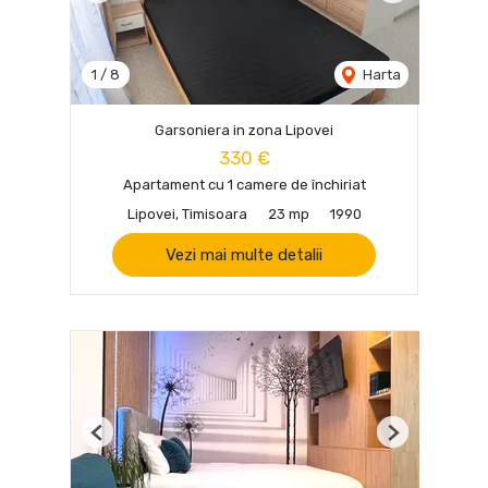
1
/
8
Harta
Garsoniera in zona Lipovei
330 €
Apartament cu 1 camere de închiriat
Lipovei, Timisoara
23 mp
1990
Vezi mai multe detalii
Previous
Next