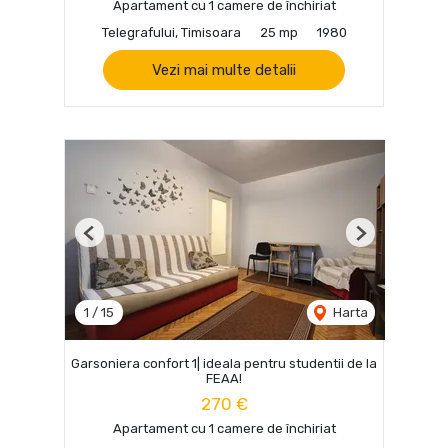
Apartament cu 1 camere de închiriat
Telegrafului, Timisoara
25 mp
1980
Vezi mai multe detalii
Previous
Next
1
/
15
Harta
Garsoniera confort 1| ideala pentru studentii de la
FEAA!
270 €
Apartament cu 1 camere de închiriat