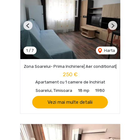
Previous
Next
1
/
7
Harta
Zona Soarelui- Prima închiriere| Aer conditionat|
250 €
Apartament cu 1 camere de închiriat
Soarelui, Timisoara
18 mp
1980
Vezi mai multe detalii