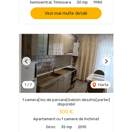
Semicentral, Timisoara
30 mp
1980
Vezi mai multe detalii
Previous
Next
1
/
7
Harta
1 camera| loc de parcare| balcon deschis| parter|
disponibil
300 €
Apartament cu 1 camere de închiriat
Giroc
35 mp
2010