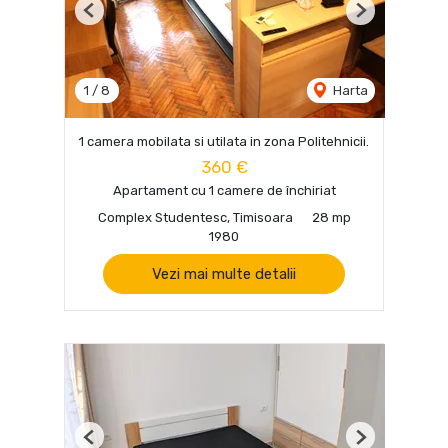
Previous
Next
1
/
8
Harta
1 camera mobilata si utilata in zona Politehnicii.
360 €
Apartament cu 1 camere de închiriat
Complex Studentesc, Timisoara
28 mp
1980
Vezi mai multe detalii
Previous
Next