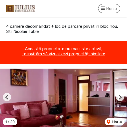
Meniu
4 camere decomandat + loc de parcare privat in bloc nou.
Str Nicolae Table
Această proprietate nu mai este activă,
te invităm să vizualizezi proprietăți similare
Previous
Nex
1
/
20
Harta