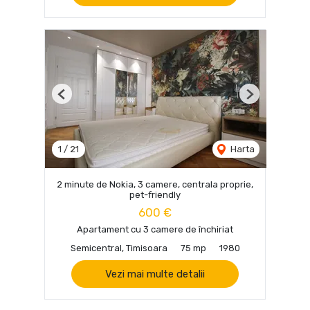
Previous
Next
1
/
21
Harta
2 minute de Nokia, 3 camere, centrala proprie,
pet-friendly
600 €
Apartament cu 3 camere de închiriat
Semicentral, Timisoara
75 mp
1980
Vezi mai multe detalii