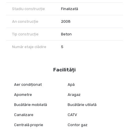
Stadiu construcție
Finalizată
An construcție
2008
Tip construcție
Beton
Număr etaje clădire
5
Facilități
Aer condiționat
Apă
Apometre
Aragaz
Bucătărie mobilată
Bucătărie utilată
Canalizare
CATV
Centrală proprie
Contor gaz