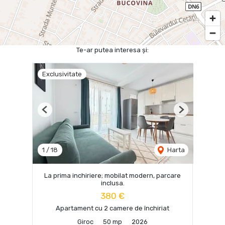
Te-ar putea interesa și:
Exclusivitate
Previous
Next
1
/
18
Harta
La prima inchiriere; mobilat modern, parcare
inclusa.
380 €
Apartament cu 2 camere de închiriat
Giroc
50 mp
2026