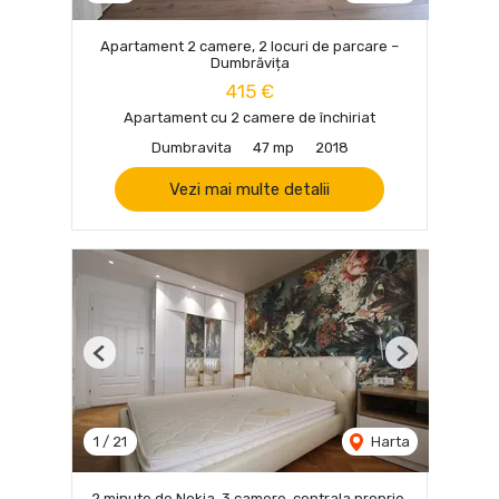
Apartament 2 camere, 2 locuri de parcare –
Dumbrăvița
415 €
Apartament cu 2 camere de închiriat
Dumbravita
47 mp
2018
Vezi mai multe detalii
Previous
Next
1
/
21
Harta
2 minute de Nokia, 3 camere, centrala proprie,