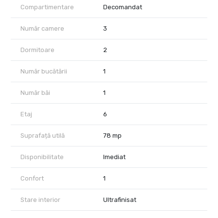
Compartimentare
Decomandat
Număr camere
3
Dormitoare
2
Număr bucătării
1
Număr băi
1
Etaj
6
Suprafață utilă
78 mp
Disponibilitate
Imediat
Confort
1
Stare interior
Ultrafinisat