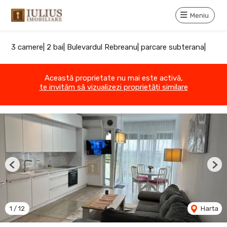
Meniu
3 camere| 2 bai| Bulevardul Rebreanu| parcare subterana|
Această proprietate nu mai este activă,
te invităm să vizualizezi proprietăți similare
Previous
Nex
1
/
12
Harta