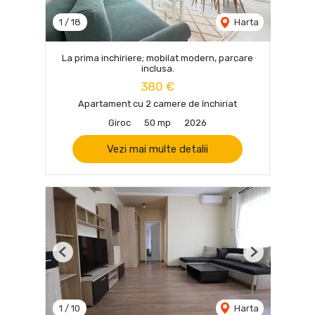
1
/
18
Harta
La prima inchiriere; mobilat modern, parcare
inclusa.
380 €
Apartament cu 2 camere de închiriat
Giroc
50 mp
2026
Vezi mai multe detalii
Previous
Next
1
/
10
Harta