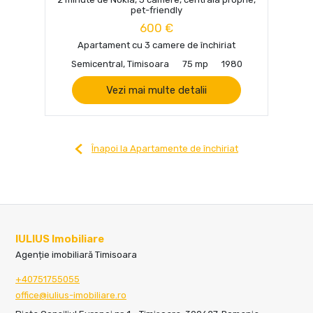
pet-friendly
600 €
Apartament cu 3 camere de închiriat
Semicentral, Timisoara
75 mp
1980
Vezi mai multe detalii
Înapoi la Apartamente de închiriat
IULIUS Imobiliare
Agenție imobiliară Timisoara
+40751755055
office@iulius-imobiliare.ro