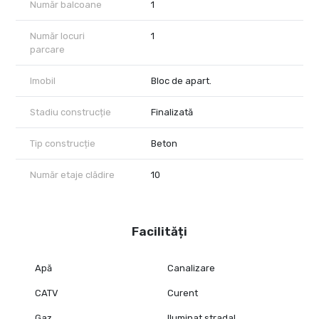
Număr balcoane
1
Număr locuri
1
parcare
Imobil
Bloc de apart.
Stadiu construcție
Finalizată
Tip construcție
Beton
Număr etaje clădire
10
Facilități
Apă
Canalizare
CATV
Curent
Gaz
Iluminat stradal