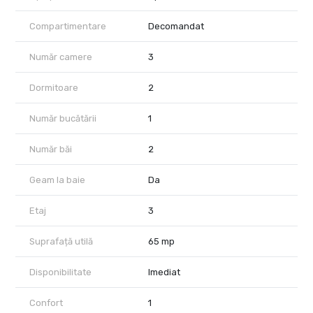
- Dormitor cu pat matrimonial
- Dormitor
Compartimentare
Decomandat
- Bucatarie mobilata
- Baie cu cada
Număr camere
3
- Baie de serviciu
- Balcon
Dormitoare
2
Mai multe detalii:
Număr bucătării
1
Incalzire cu centrala proprie noua.
Frigider
Internet, cablu TV - Fibra optica RDS
Număr băi
2
Aragaz
Masina de spalat rufe
Geam la baie
Da
Pretul este de 450 euro pe luna, se percepe 450 euro garantie.
Etaj
3
Disponibil imediat!
Suprafață utilă
65 mp
Disponibilitate
Imediat
Confort
1