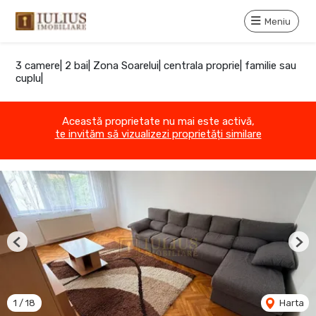
Meniu
3 camere| 2 bai| Zona Soarelui| centrala proprie| familie sau
cuplu|
Această proprietate nu mai este activă,
te invităm să vizualizezi proprietăți similare
Previous
Nex
1
/
18
Harta