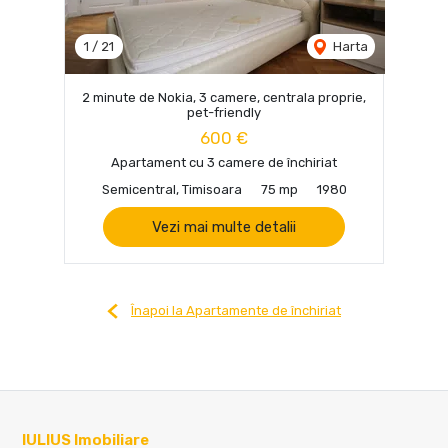
1
/
21
Harta
2 minute de Nokia, 3 camere, centrala proprie,
pet-friendly
600 €
Apartament cu 3 camere de închiriat
Semicentral, Timisoara
75 mp
1980
Vezi mai multe detalii
Înapoi la Apartamente de închiriat
IULIUS Imobiliare