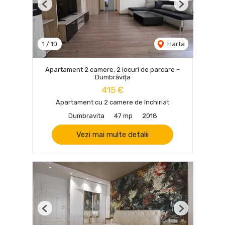
Previous
Next
1
/
10
Harta
Apartament 2 camere, 2 locuri de parcare –
Dumbrăvița
415 €
Apartament cu 2 camere de închiriat
Dumbravita
47 mp
2018
Vezi mai multe detalii
Previous
Next