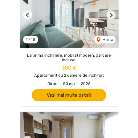
Previous
Next
1
/
18
Harta
La prima inchiriere; mobilat modern, parcare
inclusa.
380 €
Apartament cu 2 camere de închiriat
Giroc
50 mp
2026
Vezi mai multe detalii