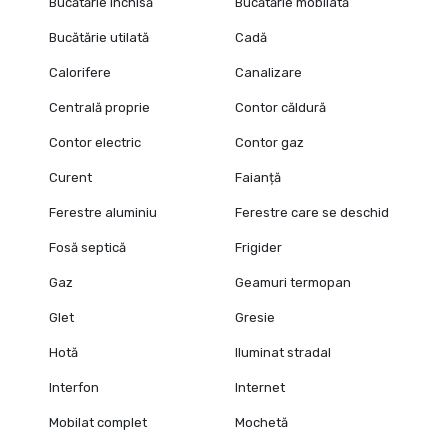
Bucătărie închisă
Bucătărie mobilată
Bucătărie utilată
Cadă
Calorifere
Canalizare
Centrală proprie
Contor căldură
Contor electric
Contor gaz
Curent
Faianță
Ferestre aluminiu
Ferestre care se deschid
Fosă septică
Frigider
Gaz
Geamuri termopan
Glet
Gresie
Hotă
Iluminat stradal
Interfon
Internet
Mobilat complet
Mochetă