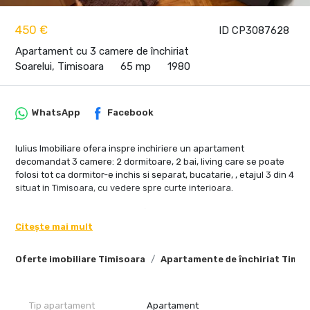
450 €
ID CP3087628
Apartament cu 3 camere de închiriat
Soarelui, Timisoara
65 mp
1980
WhatsApp
Facebook
Iulius Imobiliare ofera inspre inchiriere un apartament
decomandat 3 camere: 2 dormitoare, 2 bai, living care se poate
folosi tot ca dormitor-e inchis si separat, bucatarie, , etajul 3 din 4
situat in Timisoara, cu vedere spre curte interioara.
Apartamentul prezinta acces facil la mijloace de transport si in
vecinatate se gasesc se gasesc magazine comerciale (Sud
Citește mai mult
Plaza, Carrefour Market), Spitalul Judetean, Scoala 30 si
Gradinita Waldorf.
Oferte imobiliare Timisoara
Apartamente de închiriat Timis
Compartimentarea este urmatoarea:
- Hol de acces
- Living cu coltar extensibil
Tip apartament
Apartament