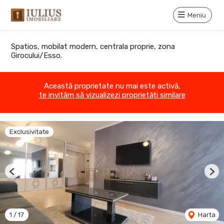
Meniu
Spatios, mobilat modern, centrala proprie, zona
Girocului/Esso.
Această proprietate nu mai este activă,
te invităm să vizualizezi proprietăți similare
Exclusivitate
Previous
Nex
1
/
17
Harta