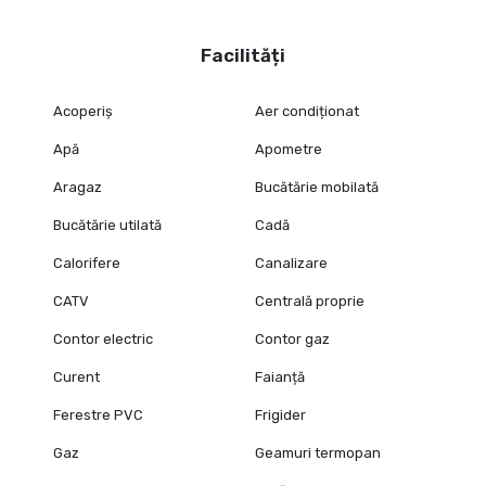
Facilități
Acoperiș
Aer condiționat
Apă
Apometre
Aragaz
Bucătărie mobilată
Bucătărie utilată
Cadă
Calorifere
Canalizare
CATV
Centrală proprie
Contor electric
Contor gaz
Curent
Faianță
Ferestre PVC
Frigider
Gaz
Geamuri termopan