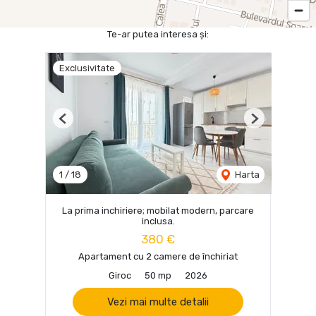
Te-ar putea interesa și:
Exclusivitate
Previous
Next
1
/
18
Harta
La prima inchiriere; mobilat modern, parcare
inclusa.
380 €
Apartament cu 2 camere de închiriat
Giroc
50 mp
2026
Vezi mai multe detalii