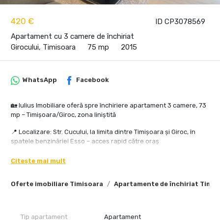
420 €
ID CP3078569
Apartament cu 3 camere de închiriat
Girocului, Timisoara
75 mp
2015
WhatsApp
Facebook
🏡 Iulius Imobiliare oferă spre închiriere apartament 3 camere, 73
mp – Timișoara/Giroc, zona liniștită
📍 Localizare: Str. Cucului, la limita dintre Timișoara și Giroc, în
spatele benzinăriei Esso – acces rapid către oraș
Un apartament luminos și modern, ideal pentru cei care vor să se
Citește mai mult
simtă „acasă” din prima zi. La cerere, un dormitor poate fi
transformat în birou sau cameră de hobby, pentru mai multă
Oferte imobiliare Timisoara
Apartamente de închiriat Timis
flexibilitate. ✨
🔹 Suprafață utilă: 73 mp
🔹 Etaj: 1 din 3
Tip apartament
Apartament