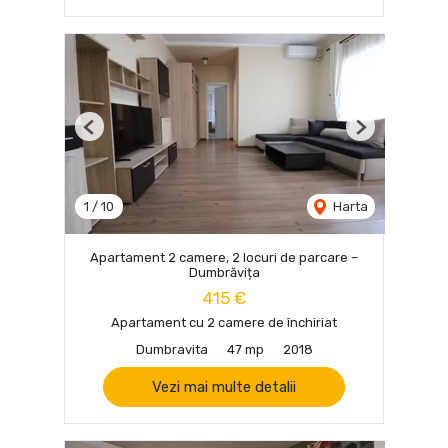
Previous
Next
1
/
10
Harta
Apartament 2 camere, 2 locuri de parcare –
Dumbrăvița
415 €
Apartament cu 2 camere de închiriat
Dumbravita
47 mp
2018
Vezi mai multe detalii