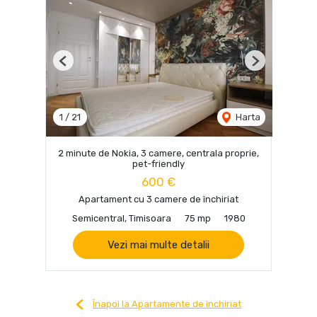
Previous
Next
1
/
21
Harta
2 minute de Nokia, 3 camere, centrala proprie,
pet-friendly
600 €
Apartament cu 3 camere de închiriat
Semicentral, Timisoara
75 mp
1980
Vezi mai multe detalii
Înapoi la Apartamente de închiriat