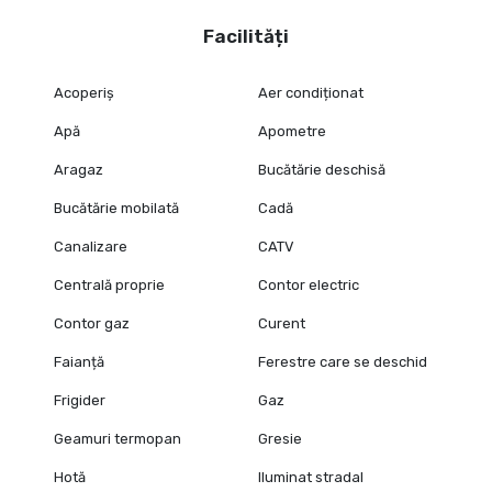
Facilități
Acoperiș
Aer condiționat
Apă
Apometre
Aragaz
Bucătărie deschisă
Bucătărie mobilată
Cadă
Canalizare
CATV
Centrală proprie
Contor electric
Contor gaz
Curent
Faianță
Ferestre care se deschid
Frigider
Gaz
Geamuri termopan
Gresie
Hotă
Iluminat stradal