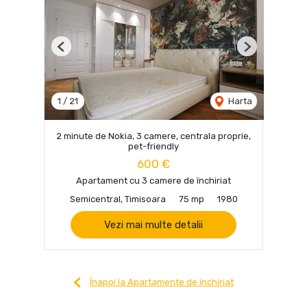
Previous
Next
1
/
21
Harta
2 minute de Nokia, 3 camere, centrala proprie,
pet-friendly
600 €
Apartament cu 3 camere de închiriat
Semicentral, Timisoara
75 mp
1980
Vezi mai multe detalii
Înapoi la Apartamente de închiriat