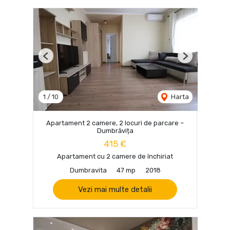
Previous
Next
1
/
10
Harta
Apartament 2 camere, 2 locuri de parcare –
Dumbrăvița
415 €
Apartament cu 2 camere de închiriat
Dumbravita
47 mp
2018
Vezi mai multe detalii