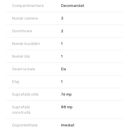
Compartimentare
Decomandat
Număr camere
3
Dormitoare
2
Număr bucătării
1
Număr băi
1
Geam la baie
Da
Etaj
1
Suprafață utilă
76 mp
Suprafață
88 mp
construită
Disponibilitate
Imediat