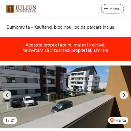
Meniu
Dumbravita - Kaufland, bloc nou, loc de parcare inclus
Această proprietate nu mai este activă,
te invităm să vizualizezi proprietăți similare
Previous
Nex
1
/
21
Harta