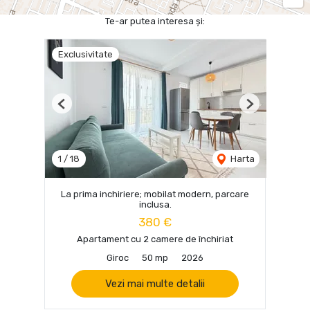
Te-ar putea interesa și:
Exclusivitate
Previous
Next
1
/
18
Harta
La prima inchiriere; mobilat modern, parcare
inclusa.
380 €
Apartament cu 2 camere de închiriat
Giroc
50 mp
2026
Vezi mai multe detalii