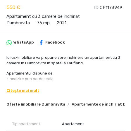
550 €
ID CP1173949
Apartament cu 3 camere de închiriat
Dumbravita
76 mp
2021
WhatsApp
Facebook
Iulius-Imobiliare va propune spre inchiriere un apartament cu 3
camere in Dumbravita in spate la Kaufland.
Apartamentul dispune de:
• Incalzire prin pardoseala
• Living open space cu bucataria
• Televizor SMART LG 4k 138cm
Citește mai mult
• Hota, cuptor, microunde, aragaz, masina de spalat vase
• Baie: cada, geam, priza, masina de spalat rufe
Oferte imobiliare Dumbravita
Apartamente de închiriat Du
• Un loc de parcare inclus
Nu se accepta animale de companie!
Tip apartament
Apartament
Disponibilitate imediata!