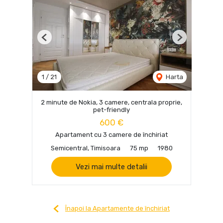
Previous
Next
1
/
21
Harta
2 minute de Nokia, 3 camere, centrala proprie,
pet-friendly
600 €
Apartament cu 3 camere de închiriat
Semicentral, Timisoara
75 mp
1980
Vezi mai multe detalii
Înapoi la Apartamente de închiriat