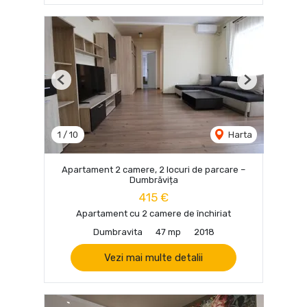
Previous
Next
1
/
10
Harta
Apartament 2 camere, 2 locuri de parcare –
Dumbrăvița
415 €
Apartament cu 2 camere de închiriat
Dumbravita
47 mp
2018
Vezi mai multe detalii