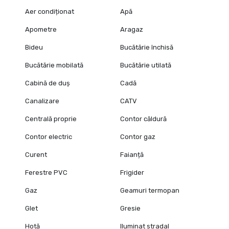
Aer condiționat
Apă
Apometre
Aragaz
Bideu
Bucătărie închisă
Bucătărie mobilată
Bucătărie utilată
Cabină de duș
Cadă
Canalizare
CATV
Centrală proprie
Contor căldură
Contor electric
Contor gaz
Curent
Faianță
Ferestre PVC
Frigider
Gaz
Geamuri termopan
Glet
Gresie
Hotă
Iluminat stradal