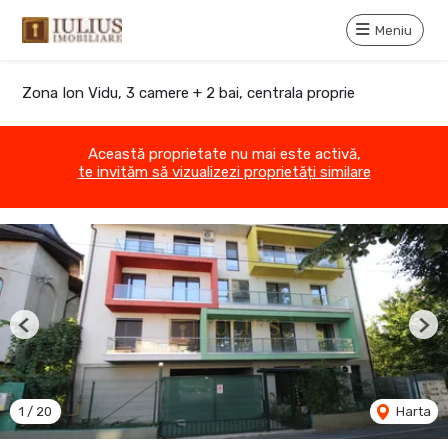
Meniu
Zona Ion Vidu, 3 camere + 2 bai, centrala proprie
Această proprietate nu mai este activă,
te invităm să vizualizezi proprietăți similare
Previous
Nex
1
/
20
Harta