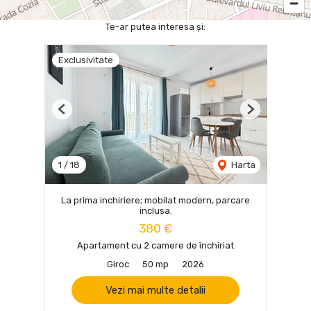
Te-ar putea interesa și:
Exclusivitate
Previous
Next
1
/
18
Harta
La prima inchiriere; mobilat modern, parcare
inclusa.
380 €
Apartament cu 2 camere de închiriat
Giroc
50 mp
2026
Vezi mai multe detalii