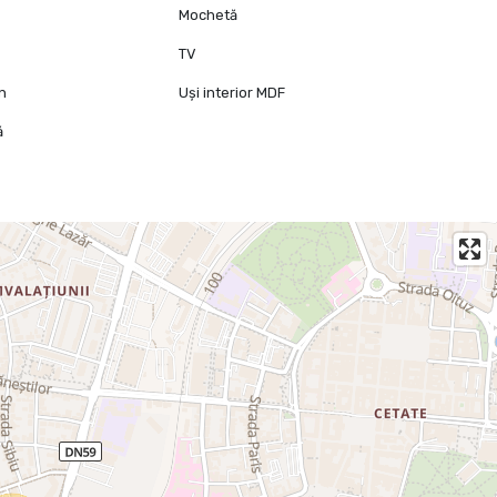
Mochetă
TV
mn
Uși interior MDF
ă