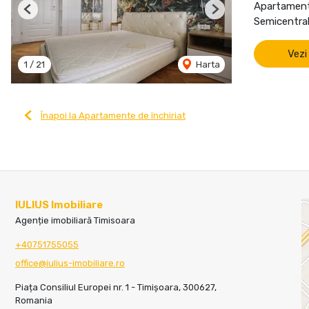
Apartament 
Previous
Next
Semicentral
Vezi
1
/
21
Harta
Înapoi la Apartamente de închiriat
IULIUS Imobiliare
Agenție imobiliară Timisoara
+40751755055
office@iulius-imobiliare.ro
Piața Consiliul Europei nr. 1 - Timișoara, 300627,
Romania