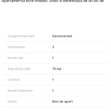
 Apartamentul este mobilat, utilat si beneficiaza de un loc de
de aparat de aer conditionat.
Compartimentare
Decomandat
Dormitoare
2
Număr băi
1
Suprafață utilă
75 mp
Confort
1
Număr balcoane
1
Imobil
Bloc de apart.