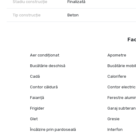
Stadiu construcție
Finalizată
Tip construcție
Beton
Fac
Aer condiționat
Apometre
Bucătărie deschisă
Bucătărie mobi
Cadă
Calorifere
Contor căldură
Contor electric
Faianță
Ferestre alumi
Frigider
Garaj subteran
Glet
Gresie
Încălzire prin pardoseală
Interfon