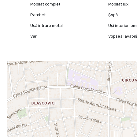
Mobilat complet
Mobilat lux
Parchet
Șapă
Ușă intrare metal
Uși interior le
Var
Vopsea lavabil