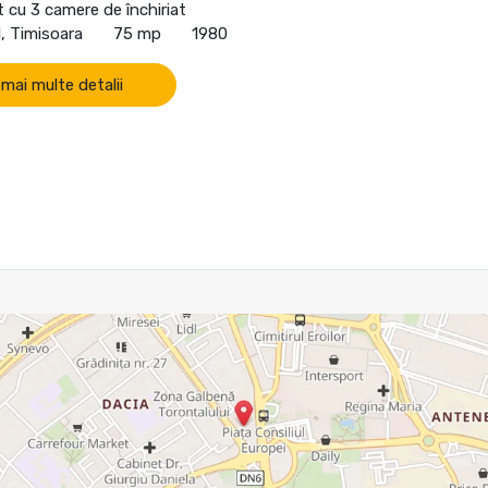
cu 3 camere de închiriat
, Timisoara
75 mp
1980
 mai multe detalii