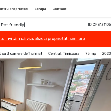
entru proprietari
Echipa
Contact
 Pet friendly|
ID CP3131105
te invităm să vizualizezi proprietăți similare
cu 3 camere de închiriat
Central, Timisoara
75 mp
2020