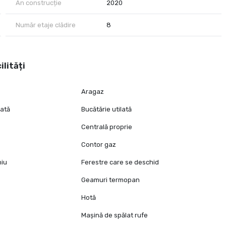
An construcție
2020
Număr etaje clădire
8
ilități
Aragaz
lată
Bucătărie utilată
Centrală proprie
Contor gaz
niu
Ferestre care se deschid
Geamuri termopan
Hotă
Mașină de spălat rufe