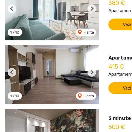
380 €
Apartament 
Previous
Next
Vezi
1
/
18
Harta
Apartame
415 €
Apartament 
Previous
Next
Vezi
1
/
10
Harta
2 minute 
600 €