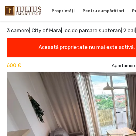
Proprietăți
Pentru cumpărători
P
3 camere| City of Mara| loc de parcare subteran| 2 bai|
Această proprietate nu mai este activă,
600 €
Apartament 