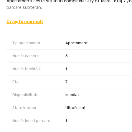
Apartamentul este situat in complexul City of Mara , etaj 7 /8.
parcare subteran.
Incalzirea se realizeaza cu centrala proprie pe gaz si dispune 
Citește mai mult
Chiria 600 euro plus o garantie de 600 euro.
Disponibil imediat.
Tip apartament
Apartament
Număr camere
3
Număr bucătării
1
Etaj
7
Disponibilitate
Imediat
Stare interior
Ultrafinisat
Număr locuri parcare
1