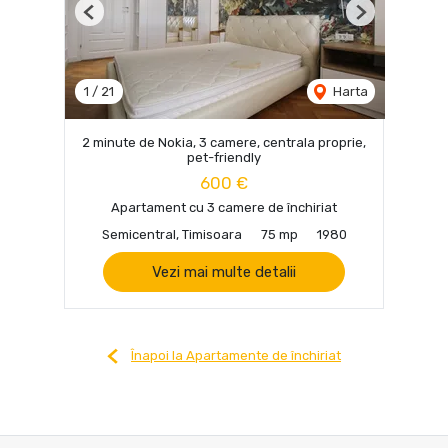
Previous
Next
1
/
21
Harta
2 minute de Nokia, 3 camere, centrala proprie,
pet-friendly
600 €
Apartament cu 3 camere de închiriat
Semicentral, Timisoara
75 mp
1980
Vezi mai multe detalii
Înapoi la Apartamente de închiriat