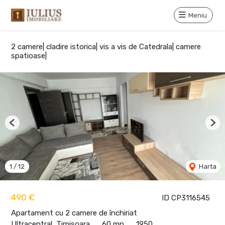
Meniu
2 camere| cladire istorica| vis a vis de Catedrala| camere
spatioase|
Previous
Nex
1
/
12
Harta
490 €
ID CP3116545
Apartament cu 2 camere de închiriat
Ultracentral, Timisoara
60 mp
1950