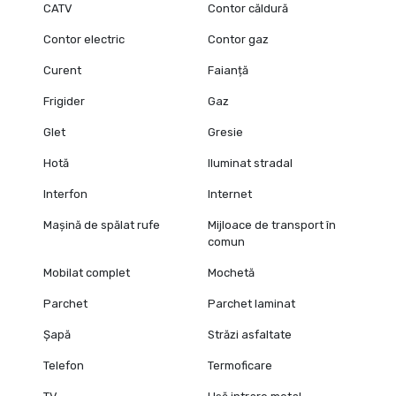
CATV
Contor căldură
Contor electric
Contor gaz
Curent
Faianță
Frigider
Gaz
Glet
Gresie
Hotă
Iluminat stradal
Interfon
Internet
Mașină de spălat rufe
Mijloace de transport în
comun
Mobilat complet
Mochetă
Parchet
Parchet laminat
Șapă
Străzi asfaltate
Telefon
Termoficare