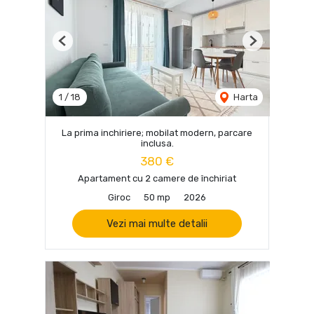
Previous
Next
1
/
18
Harta
La prima inchiriere; mobilat modern, parcare
inclusa.
380 €
Apartament cu 2 camere de închiriat
Giroc
50 mp
2026
Vezi mai multe detalii