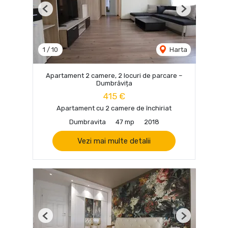
Previous
Next
1
/
10
Harta
Apartament 2 camere, 2 locuri de parcare –
Dumbrăvița
415 €
Apartament cu 2 camere de închiriat
Dumbravita
47 mp
2018
Vezi mai multe detalii
Previous
Next