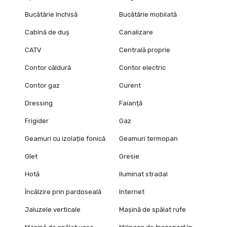
Bucătărie închisă
Bucătărie mobilată
Cabină de duș
Canalizare
CATV
Centrală proprie
Contor căldură
Contor electric
Contor gaz
Curent
Dressing
Faianță
Frigider
Gaz
Geamuri cu izolație fonică
Geamuri termopan
Glet
Gresie
Hotă
Iluminat stradal
Încălzire prin pardoseală
Internet
Jaluzele verticale
Mașină de spălat rufe