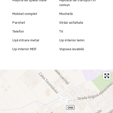
Mașină de spălat vase
Mijloace de transport în
comun
Mobilat complet
Mochetă
Parchet
Străzi asfaltate
Telefon
TV
Ușă intrare metal
Uși interior lemn
Uși interior MDF
Vopsea lavabilă