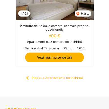
1
/
21
Harta
2 minute de Nokia, 3 camere, centrala proprie,
pet-friendly
600 €
Apartament cu 3 camere de închiriat
Semicentral, Timisoara
75 mp
1980
Vezi mai multe detalii
Înapoi la Apartamente de închiriat