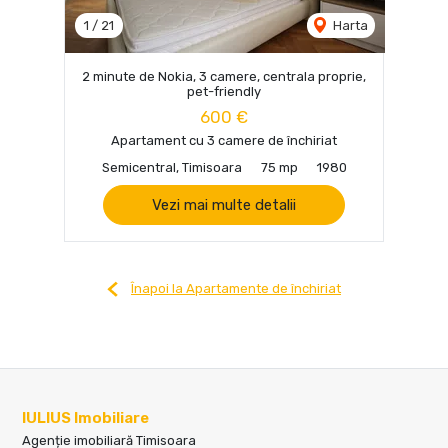
1
/
21
Harta
2 minute de Nokia, 3 camere, centrala proprie,
pet-friendly
600 €
Apartament cu 3 camere de închiriat
Semicentral, Timisoara
75 mp
1980
Vezi mai multe detalii
Înapoi la Apartamente de închiriat
IULIUS Imobiliare
Agenție imobiliară Timisoara