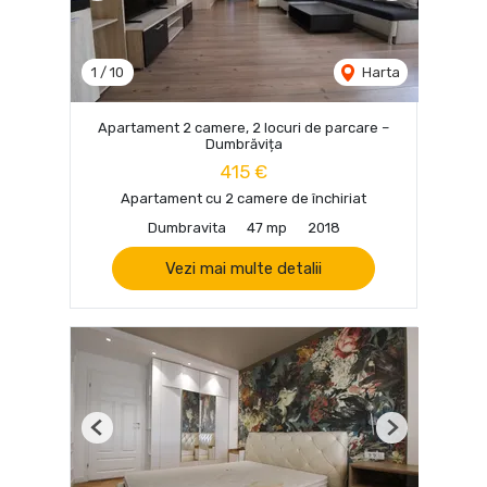
1
/
10
Harta
Apartament 2 camere, 2 locuri de parcare –
Dumbrăvița
415 €
Apartament cu 2 camere de închiriat
Dumbravita
47 mp
2018
Vezi mai multe detalii
Previous
Next