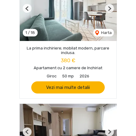
Previous
Next
1
/
18
Harta
La prima inchiriere; mobilat modern, parcare
inclusa.
380 €
Apartament cu 2 camere de închiriat
Giroc
50 mp
2026
Vezi mai multe detalii
Previous
Next