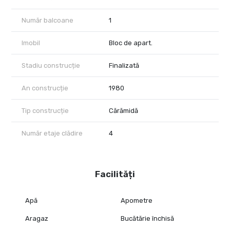
Număr balcoane
1
Imobil
Bloc de apart.
Stadiu construcție
Finalizată
An construcție
1980
Tip construcție
Cărămidă
Număr etaje clădire
4
Facilități
Apă
Apometre
Aragaz
Bucătărie închisă