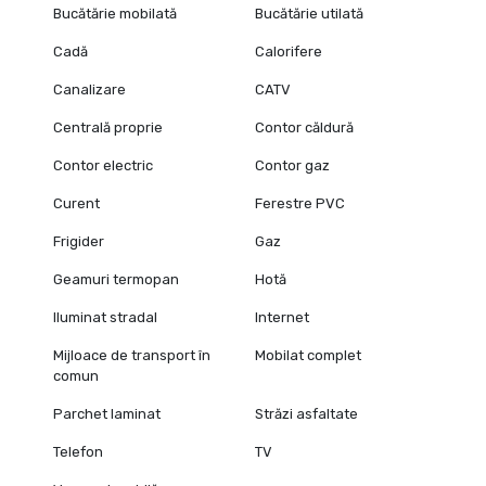
Bucătărie mobilată
Bucătărie utilată
Cadă
Calorifere
Canalizare
CATV
Centrală proprie
Contor căldură
Contor electric
Contor gaz
Curent
Ferestre PVC
Frigider
Gaz
Geamuri termopan
Hotă
Iluminat stradal
Internet
Mijloace de transport în
Mobilat complet
comun
Parchet laminat
Străzi asfaltate
Telefon
TV