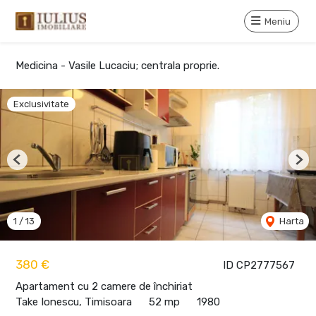
Meniu
Medicina - Vasile Lucaciu; centrala proprie.
Exclusivitate
Previous
Nex
1
/
13
Harta
380 €
ID CP2777567
Apartament cu 2 camere de închiriat
Take Ionescu, Timisoara
52 mp
1980