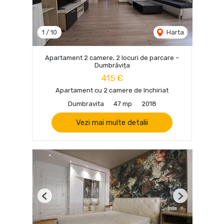
1
/
10
Harta
Apartament 2 camere, 2 locuri de parcare –
Dumbrăvița
415 €
Apartament cu 2 camere de închiriat
Dumbravita
47 mp
2018
Vezi mai multe detalii
Previous
Next