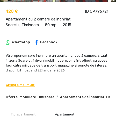
420 €
ID CP796721
Apartament cu 2 camere de închiriat
Soarelui, Timisoara
50 mp
2015
WhatsApp
Facebook
Vă propunem spre închiriere un apartament cu 2 camere, situat
în zona Soarelui, într-un imobil modern, bine întreținut, cu acces
facil către mijloace de transport, magazine și puncte de interes,
disponibil incepand 22 Ianuarie 2026
Apartamentul este semidecomandat, finisat modern, complet
mobilat și utilat, ideal pentru o persoană sau un cuplu.
Citește mai mult
Detalii apartament:
Oferte imobiliare Timisoara
Apartamente de închiriat Timis
Suprafață utilă: 50 mp
Suprafață construită: 60 mp
Tip apartament
Apartament