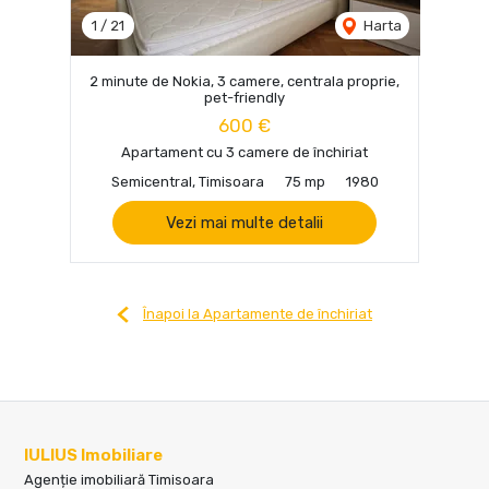
1
/
21
Harta
2 minute de Nokia, 3 camere, centrala proprie,
pet-friendly
600 €
Apartament cu 3 camere de închiriat
Semicentral, Timisoara
75 mp
1980
Vezi mai multe detalii
Înapoi la Apartamente de închiriat
IULIUS Imobiliare
Agenție imobiliară Timisoara