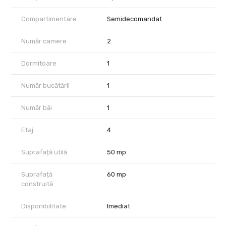
Etaj: 4
Compartimentare
Semidecomandat
An finisare: 2020
Număr camere
2
Disponibilitate: imediată
Compartimentare:
Dormitoare
1
Living
Număr bucătării
1
Dormitor
Număr băi
1
Bucătărie mobilată și utilată
Etaj
4
Baie
Balcon generos
Suprafață utilă
50 mp
Dotări și facilități:
Suprafață
60 mp
construită
Centrală proprie
Aer condiționat
Disponibilitate
Imediat
Mașină de spălat rufe