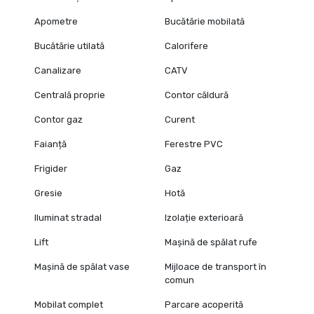
Apometre
Bucătărie mobilată
Bucătărie utilată
Calorifere
Canalizare
CATV
Centrală proprie
Contor căldură
Contor gaz
Curent
Faianță
Ferestre PVC
Frigider
Gaz
Gresie
Hotă
Iluminat stradal
Izolație exterioară
Lift
Mașină de spălat rufe
Mașină de spălat vase
Mijloace de transport în
comun
Mobilat complet
Parcare acoperită