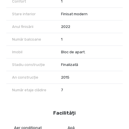
Confort
1
Mașină de spălat vase
Stare interior
Finisat modern
Frigider, hotă, TV
Anul finisării
2022
Parchet, gresie, faianță
Ușă intrare metalică
Număr balcoane
1
Ferestre PVC
Imobil
Bloc de apart.
Videointerfon
Stadiu construcție
Finalizată
Lift
An construcție
2015
Loc de parcare subteran (acoperit)
Imobilul beneficiază de izolație termică exterioară, străzi
Număr etaje clădire
7
asfaltate, iluminat public și vedere panoramică.
Facilități
Aer condiționat
Apă