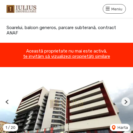
Meniu
Soarelui, balcon generos, parcare subterană, contract
ANAF
Această proprietate nu mai este activă,
te invităm să vizualizezi proprietăți similare
Previous
Nex
1
/
20
Harta