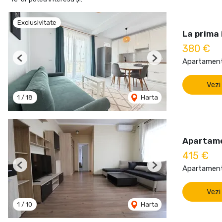
Exclusivitate
La prima 
380 €
Apartament 
Previous
Next
Vezi
1
/
18
Harta
Apartame
415 €
Apartament 
Previous
Next
Vezi
1
/
10
Harta