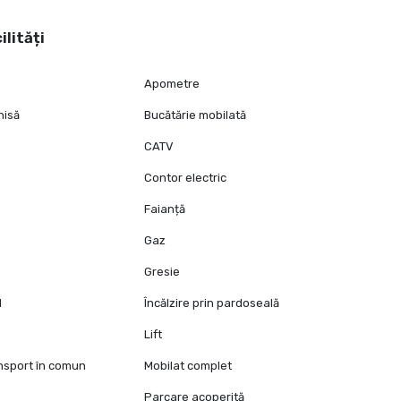
ilități
Apometre
hisă
Bucătărie mobilată
CATV
Contor electric
Faianță
Gaz
Gresie
l
Încălzire prin pardoseală
Lift
ansport în comun
Mobilat complet
Parcare acoperită