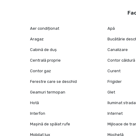
Fac
Aer condiționat
Apă
Aragaz
Bucătărie desc
Cabină de duș
Canalizare
Centrală proprie
Contor căldură
Contor gaz
Curent
Ferestre care se deschid
Frigider
Geamuri termopan
Glet
Hotă
Iluminat strada
Interfon
Internet
Mașină de spălat rufe
Mijloace de tr
Mobilat lux
Mochetă