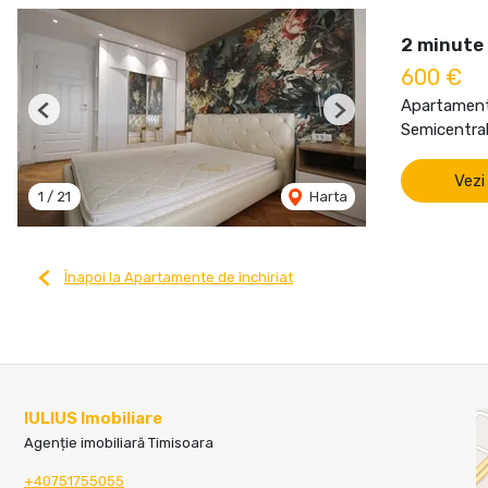
2 minute 
600 €
Apartament 
Previous
Next
Semicentral
Vezi
1
/
21
Harta
Înapoi la Apartamente de închiriat
IULIUS Imobiliare
Agenție imobiliară Timisoara
+40751755055