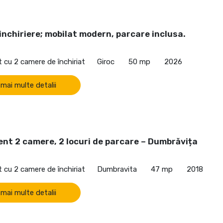
inchiriere; mobilat modern, parcare inclusa.
cu 2 camere de închiriat
Giroc
50 mp
2026
 mai multe detalii
nt 2 camere, 2 locuri de parcare – Dumbrăvița
cu 2 camere de închiriat
Dumbravita
47 mp
2018
 mai multe detalii