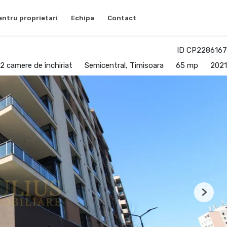
entru proprietari
Echipa
Contact
ID CP2286167
 camere de închiriat
Semicentral, Timisoara
65 mp
2021
Next