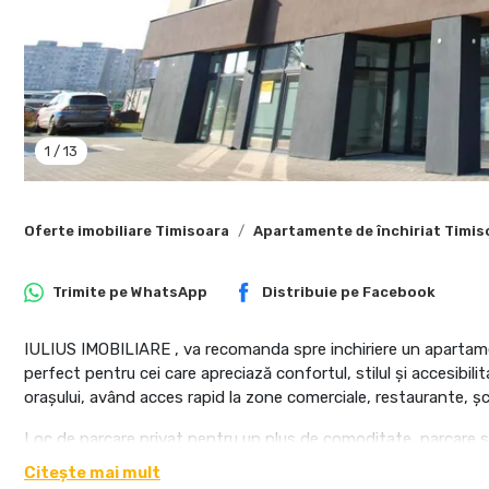
1
/
13
Oferte imobiliare Timisoara
Apartamente de închiriat Timis
Trimite pe
WhatsApp
Distribuie pe
Facebook
IULIUS IMOBILIARE , va recomanda spre inchiriere un apartam
perfect pentru cei care apreciază confortul, stilul și accesibi
orașului, având acces rapid la zone comerciale, restaurante, șc
Loc de parcare privat pentru un plus de comoditate, parcare s
Bloc modern, dotat cu lift și spații comune curate
Citește mai mult
Nu se accepta animale de companie!