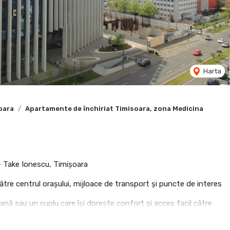
Harta
oara
Apartamente de închiriat Timisoara, zona Medicina
 – Take Ionescu, Timișoara
tre centrul orașului, mijloace de transport și puncte de interes
ană sau un cuplu care își dorește confort și acces facil către