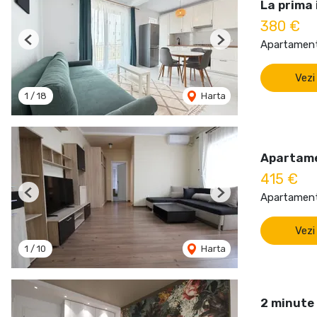
La prima 
380 €
Apartament 
Previous
Next
Vezi
1
/
18
Harta
Apartame
415 €
Apartament 
Previous
Next
Vezi
1
/
10
Harta
2 minute 