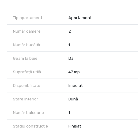
💰 Chirie: 350 €/lună | Disponibil imediat
🔹 Etaj: 10 din 10
Tip apartament
Apartament
🔹 Bloc dotat cu lift
🔹 Stare: mobilat și utilat
Număr camere
2
📌 Compartimentare:
Număr bucătării
1
👉 Living, dormitor, bucătărie, baie, balcon
🔹 Dotări: centrală termică proprie, aer condiționat, frigider, 
Geam la baie
Da
📞 Pentru detalii și programare vizionare, sună acum. 👀
Suprafață utilă
47 mp
Disponibilitate
Imediat
Stare interior
Bună
Număr balcoane
1
Stadiu construcție
Finisat