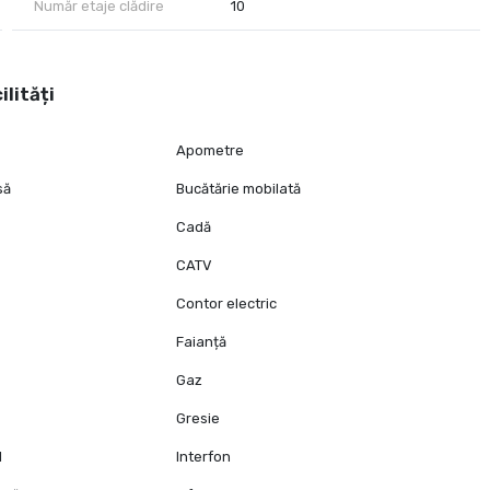
Număr etaje clădire
10
ilități
Apometre
să
Bucătărie mobilată
Cadă
CATV
Contor electric
Faianță
Gaz
Gresie
l
Interfon