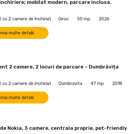
inchiriere; mobilat modern, parcare inclusa.
cu 2 camere de închiriat
Giroc
50 mp
2026
 mai multe detalii
nt 2 camere, 2 locuri de parcare – Dumbrăvița
cu 2 camere de închiriat
Dumbravita
47 mp
2018
 mai multe detalii
de Nokia, 3 camere, centrala proprie, pet-friendly