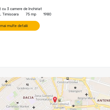
cu 3 camere de închiriat
, Timisoara
75 mp
1980
 mai multe detalii