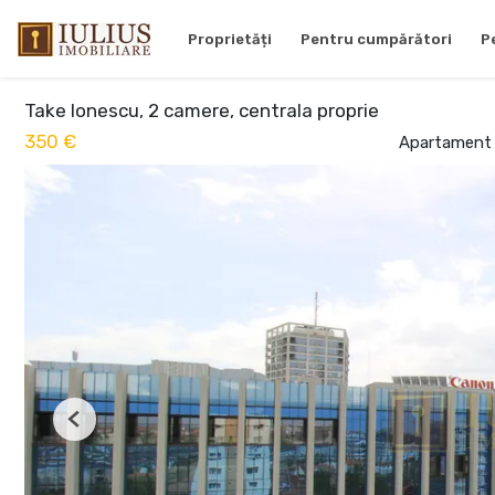
Proprietăți
Pentru cumpărători
P
Take Ionescu, 2 camere, centrala proprie
350 €
Apartament c
Previous