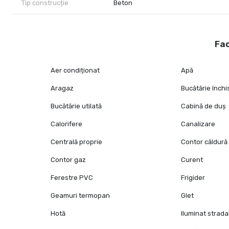
Tip construcție
Beton
Fac
Aer condiționat
Apă
Aragaz
Bucătărie închi
Bucătărie utilată
Cabină de duș
Calorifere
Canalizare
Centrală proprie
Contor căldură
Contor gaz
Curent
Ferestre PVC
Frigider
Geamuri termopan
Glet
Hotă
Iluminat strada