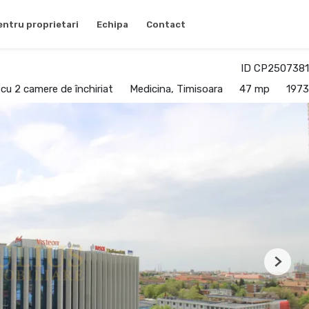
entru proprietari
Echipa
Contact
ID CP2507381
u 2 camere de închiriat
Medicina, Timisoara
47 mp
1973
Next