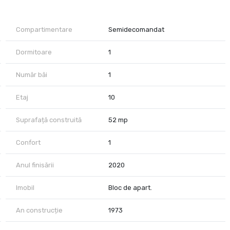
Compartimentare
Semidecomandat
Dormitoare
1
Număr băi
1
mașină de spălat rufe
Etaj
10
Suprafață construită
52 mp
Confort
1
Anul finisării
2020
Imobil
Bloc de apart.
An construcție
1973