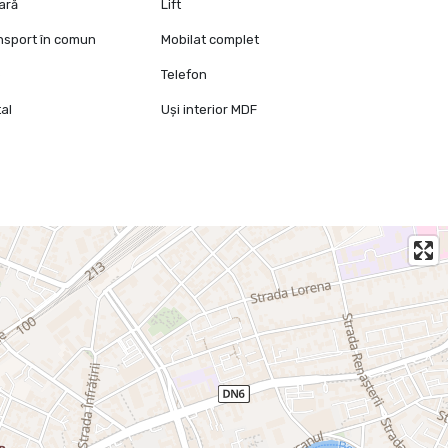
oară
Lift
ansport în comun
Mobilat complet
e
Telefon
al
Uși interior MDF