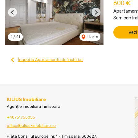
600 €
Apartament 
Previous
Next
Semicentral
Vezi
1
/
21
Harta
Înapoi la Apartamente de închiriat
IULIUS Imobiliare
Agenție imobiliară Timisoara
+40751755055
office@iulius-imobiliare.ro
Piața Consiliul Europei nr. 1 - Timișoara, 300627,