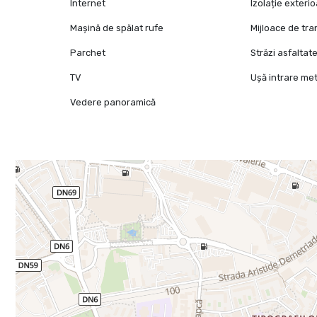
Internet
Izolație exteri
Mașină de spălat rufe
Mijloace de tr
Parchet
Străzi asfaltat
TV
Ușă intrare met
Vedere panoramică