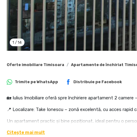
1
/
14
Oferte imobiliare Timisoara
Apartamente de închiriat Timis
Trimite pe
WhatsApp
Distribuie pe
Facebook
🏡 Iulius Imobiliare oferă spre închiriere apartament 2 camere
📍 Localizare: Take Ionescu – zonă excelentă, cu acces rapid că
Un apartament practic și bine poziționat, ideal pentru o perso
toate zonele orașului. ✨
Citește mai mult