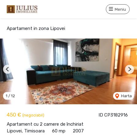
Meniu
Apartament in zona Lipovei
Previous
Nex
1
/
12
Harta
450 €
ID CP3182916
(negociabil)
Apartament cu 2 camere de închiriat
Lipovei, Timisoara
60 mp
2007