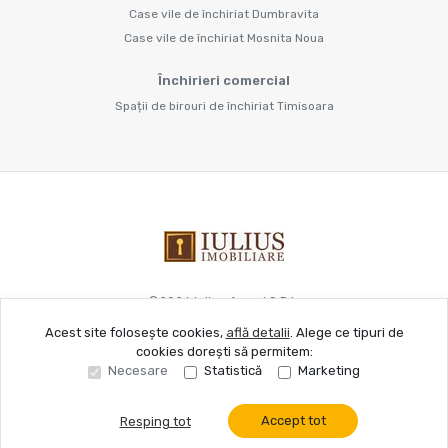
Case vile de închiriat Dumbravita
Case vile de închiriat Mosnita Noua
Închirieri comercial
Spații de birouri de închiriat Timisoara
©
2026
Iulius Acord S.R.L.
Acest site folosește cookies,
află detalii
.
Alege ce tipuri de
cookies dorești să permitem:
Site creat în
Necesare
Statistică
Marketing
Accept tot
Resping tot
Sună acum
Solicită vizionare