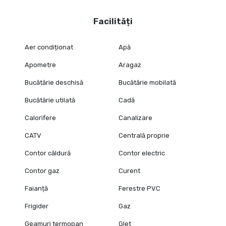
Facilități
Aer condiționat
Apă
Apometre
Aragaz
Bucătărie deschisă
Bucătărie mobilată
Bucătărie utilată
Cadă
Calorifere
Canalizare
CATV
Centrală proprie
Contor căldură
Contor electric
Contor gaz
Curent
Faianță
Ferestre PVC
Frigider
Gaz
Geamuri termopan
Glet