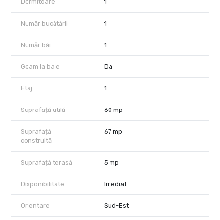
Dormitoare
1
Număr bucătării
1
Număr băi
1
Geam la baie
Da
Etaj
1
Suprafață utilă
60 mp
Suprafață
67 mp
construită
Suprafață terasă
5 mp
Disponibilitate
Imediat
Orientare
Sud-Est