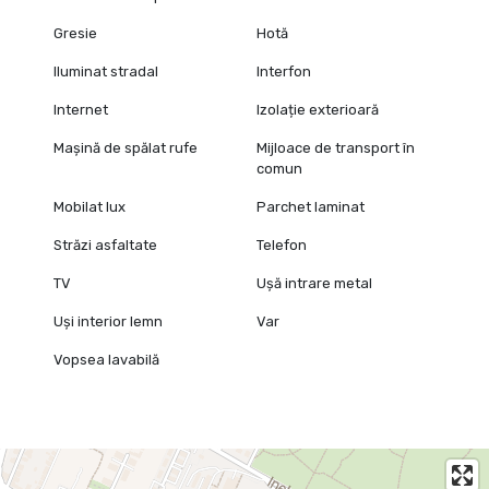
Gresie
Hotă
Iluminat stradal
Interfon
Internet
Izolație exterioară
Mașină de spălat rufe
Mijloace de transport în
comun
Mobilat lux
Parchet laminat
Străzi asfaltate
Telefon
TV
Ușă intrare metal
Uși interior lemn
Var
Vopsea lavabilă