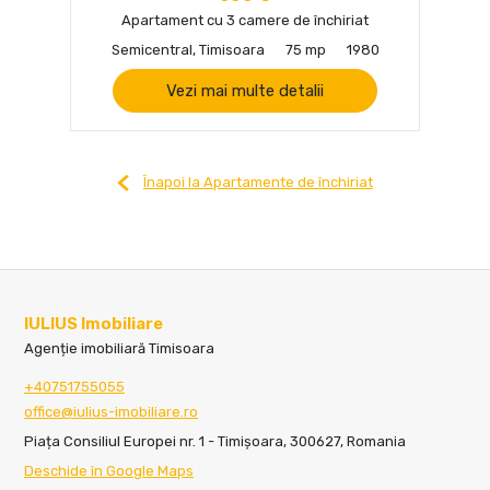
Apartament cu 3 camere de închiriat
Semicentral, Timisoara
75 mp
1980
Vezi mai multe detalii
Înapoi la Apartamente de închiriat
IULIUS Imobiliare
Agenție imobiliară Timisoara
+40751755055
office@iulius-imobiliare.ro
Piața Consiliul Europei nr. 1 - Timișoara, 300627, Romania
Deschide în Google Maps