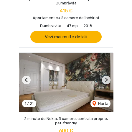
Dumbrăvița
415 €
Apartament cu 2 camere de închiriat
Dumbravita
47 mp
2018
Vezi mai multe detalii
Previous
Next
1
/
21
Harta
2 minute de Nokia, 3 camere, centrala proprie,
pet-friendly
600 €