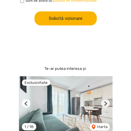
Sunt de acord cu
politica de confidențialitate
Solicită vizionare
Te-ar putea interesa și:
Exclusivitate
Previous
Next
1
/
18
Harta