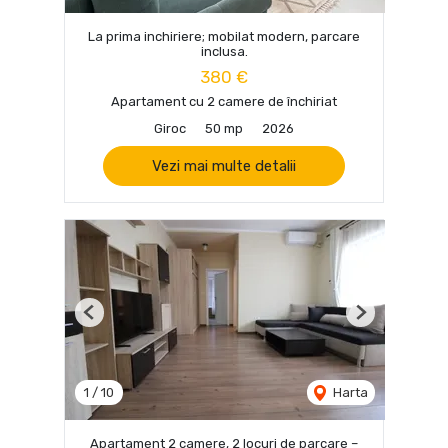
La prima inchiriere; mobilat modern, parcare
inclusa.
380 €
Apartament cu 2 camere de închiriat
Giroc
50 mp
2026
Vezi mai multe detalii
Previous
Next
1
/
10
Harta
Apartament 2 camere, 2 locuri de parcare –