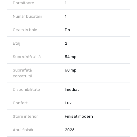
Dormitoare
1
Număr bucătării
1
Geam la baie
Da
Etaj
2
Suprafață utilă
54 mp
Suprafață
60 mp
construită
Disponibilitate
Imediat
Confort
Lux
Stare interior
Finisat modern
Anul finisării
2026