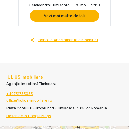
Semicentral, Timisoara
75 mp
1980
Vezi mai multe detalii
Înapoi la Apartamente de închiriat
IULIUS Imobiliare
Agenție imobiliară Timisoara
+40751755055
office@iulius-imobiliare.ro
Piața Consiliul Europei nr. 1 - Timișoara, 300627, Romania
Deschide în Google Maps