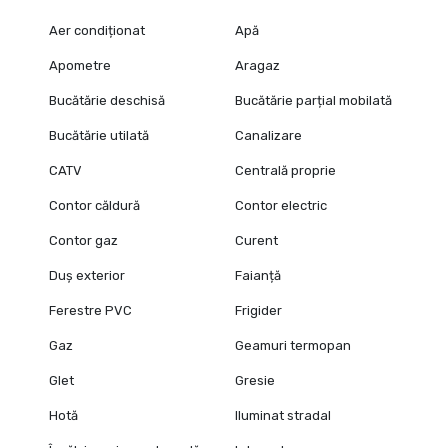
Aer condiționat
Apă
Apometre
Aragaz
Bucătărie deschisă
Bucătărie parțial mobilată
Bucătărie utilată
Canalizare
CATV
Centrală proprie
Contor căldură
Contor electric
Contor gaz
Curent
Duș exterior
Faianță
Ferestre PVC
Frigider
Gaz
Geamuri termopan
Glet
Gresie
Hotă
Iluminat stradal