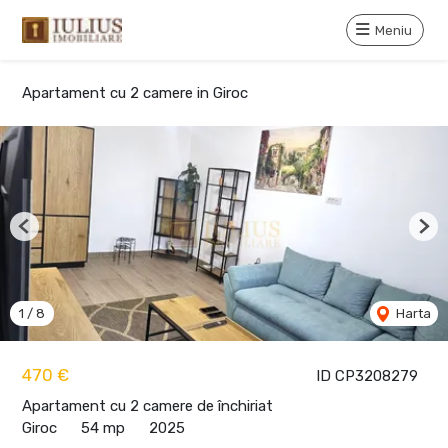
Meniu
Apartament cu 2 camere in Giroc
Previous
Nex
1
/
8
Harta
470 €
ID CP3208279
Apartament cu 2 camere de închiriat
Giroc
54 mp
2025