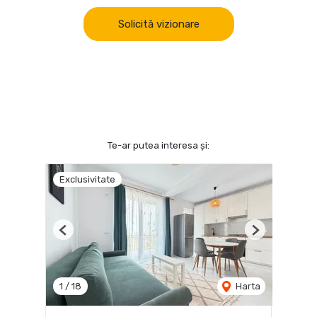
Solicită vizionare
Te-ar putea interesa și:
Exclusivitate
Previous
Next
1
/
18
Harta