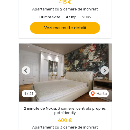
415 €
Apartament cu 2 camere de închiriat
Dumbravita
47 mp
2018
Vezi mai multe detalii
Previous
Next
1
/
21
Harta
2 minute de Nokia, 3 camere, centrala proprie,
pet-friendly
600 €
Apartament cu 3 camere de închiriat