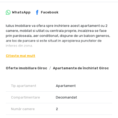
WhatsApp
Facebook
Iulius Imobiliare va ofera spre inchiriere acest apartament cu 2
camere, mobilat si utilat cu centrala proprie, incalzirea se face
prin pardoseala, aer conditionat, dispune de un balcon generos,
are loc de parcare si este situat in apropierea punctelor de
interes din zona.
Citește mai mult
Oferte imobiliare Giroc
Apartamente de închiriat Giroc
Tip apartament
Apartament
Compartimentare
Decomandat
Număr camere
2