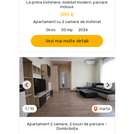
La prima inchiriere; mobilat modern, parcare
inclusa.
380 €
Apartament cu 2 camere de închiriat
Giroc
50 mp
2026
Vezi mai multe detalii
Previous
Next
1
/
10
Harta
Apartament 2 camere, 2 locuri de parcare –
Dumbrăvița