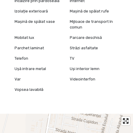
Încălzire prin pardoseală
Internet
Izolație exterioară
Mașină de spălat rufe
Mașină de spălat vase
Mijloace de transport în
comun
Mobilat lux
Parcare deschisă
Parchet laminat
Străzi asfaltate
Telefon
TV
Ușă intrare metal
Uși interior lemn
Var
Videointerfon
Vopsea lavabilă