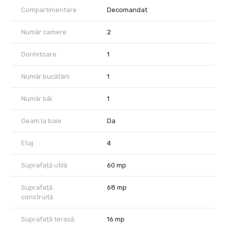
Compartimentare
Decomandat
Număr camere
2
Dormitoare
1
Număr bucătării
1
Număr băi
1
Geam la baie
Da
Etaj
4
Suprafață utilă
60 mp
Suprafață
68 mp
construită
Suprafață terasă
16 mp