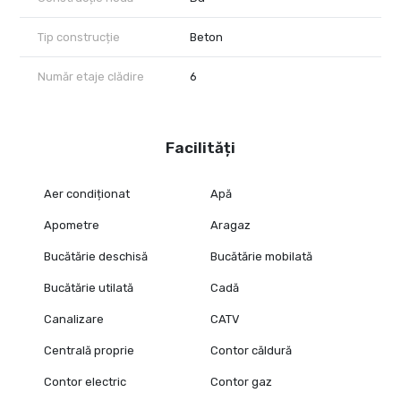
Tip construcție
Beton
Număr etaje clădire
6
Facilități
Aer condiționat
Apă
Apometre
Aragaz
Bucătărie deschisă
Bucătărie mobilată
Bucătărie utilată
Cadă
Canalizare
CATV
Centrală proprie
Contor căldură
Contor electric
Contor gaz