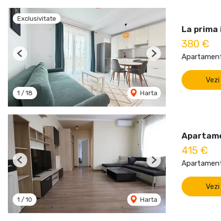
Exclusivitate
La prima 
380 €
Apartament 
Previous
Next
Vezi
1
/
18
Harta
Apartame
415 €
Apartament 
Previous
Next
Vezi
1
/
10
Harta