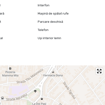
l
Interfon
oară
Mașină de spălat rufe
t
Parcare deschisă
e
Telefon
al
Uși interior lemn