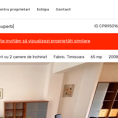
entru proprietari
Echipa
Contact
superb|
ID CP895016
te invităm să vizualizezi proprietăți similare
 cu 2 camere de închiriat
Fabric, Timisoara
65 mp
2008