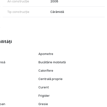
An construcție
2008
Tip construcție
Cărămidă
ilități
Apometre
hisă
Bucătărie mobilată
Calorifere
Centrală proprie
Curent
Frigider
opan
Gresie