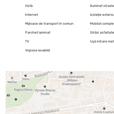
Hotă
Iluminat strada
Internet
Izolație exteri
Mijloace de transport în comun
Mobilat comple
Parchet laminat
Străzi asfaltat
TV
Ușă intrare met
Vopsea lavabilă