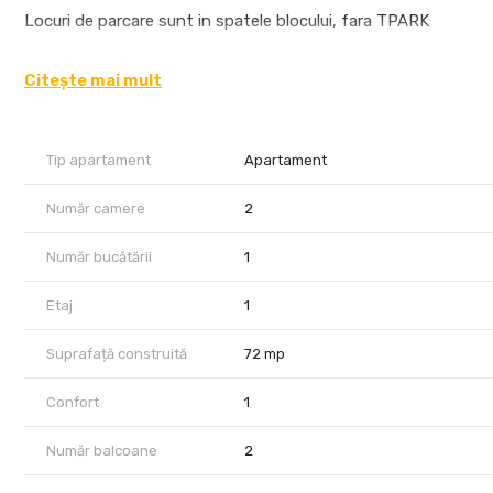
Locuri de parcare sunt in spatele blocului, fara TPARK
Este ideal si pentru studentii de la FEEA, Complex. Apartament
Citește mai mult
Chiria 400 euro plus o garantie de 400 euro
Disponibil imediat!
Tip apartament
Apartament
Număr camere
2
Număr bucătării
1
Etaj
1
Suprafață construită
72 mp
Confort
1
Număr balcoane
2