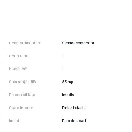
ul este utilat si mobilat cu tot ce este nevoie.
Compartimentare
Semidecomandat
Dormitoare
1
Număr băi
1
Suprafață utilă
65 mp
Disponibilitate
Imediat
Stare interior
Finisat clasic
Imobil
Bloc de apart.