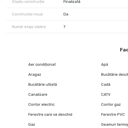
Stadiu construcție
Finalizată
Construcție nouă
Da
Număr etaje clădire
7
Fac
Aer condiționat
Apă
Aragaz
Bucătărie desc
Bucătărie utilată
Cadă
Canalizare
CATV
Contor electric
Contor gaz
Ferestre care se deschid
Ferestre PVC
Gaz
Geamuri term