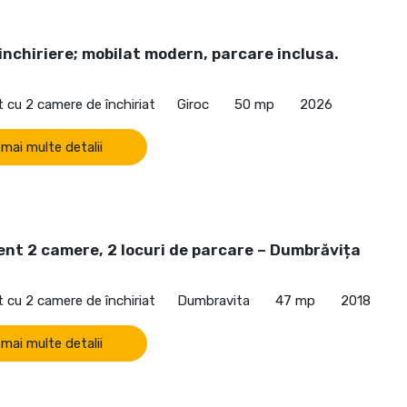
inchiriere; mobilat modern, parcare inclusa.
cu 2 camere de închiriat
Giroc
50 mp
2026
 mai multe detalii
nt 2 camere, 2 locuri de parcare – Dumbrăvița
cu 2 camere de închiriat
Dumbravita
47 mp
2018
 mai multe detalii