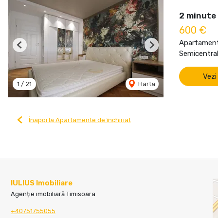
2 minute 
600 €
Apartament 
Previous
Next
Semicentral
Vezi
1
/
21
Harta
Înapoi la Apartamente de închiriat
IULIUS Imobiliare
Agenție imobiliară Timisoara
+40751755055