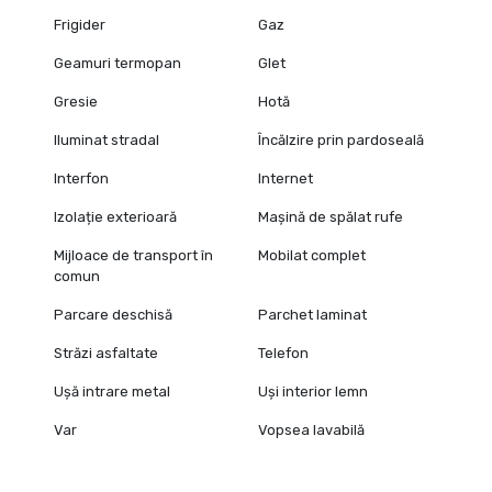
Frigider
Gaz
Geamuri termopan
Glet
Gresie
Hotă
Iluminat stradal
Încălzire prin pardoseală
Interfon
Internet
Izolație exterioară
Mașină de spălat rufe
Mijloace de transport în
Mobilat complet
comun
Parcare deschisă
Parchet laminat
Străzi asfaltate
Telefon
Ușă intrare metal
Uși interior lemn
Var
Vopsea lavabilă