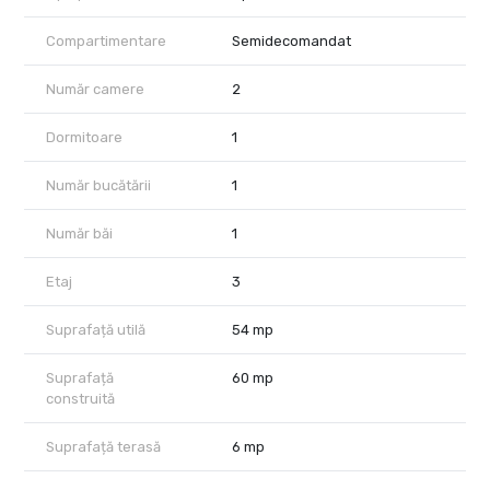
Compartimentare
Semidecomandat
Număr camere
2
Dormitoare
1
Număr bucătării
1
Număr băi
1
Etaj
3
Suprafață utilă
54 mp
Suprafață
60 mp
construită
Suprafață terasă
6 mp