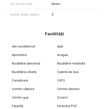
Tip construcție
Beton
Număr etaje clădire
3
Facilități
Aer condiționat
Apă
Apometre
Aragaz
Bucătărie deschisă
Bucătărie mobilată
Bucătărie utilată
Cabină de duș
Canalizare
CATV
Contor căldură
Contor electric
Contor gaz
Curent
Faianță
Ferestre PVC