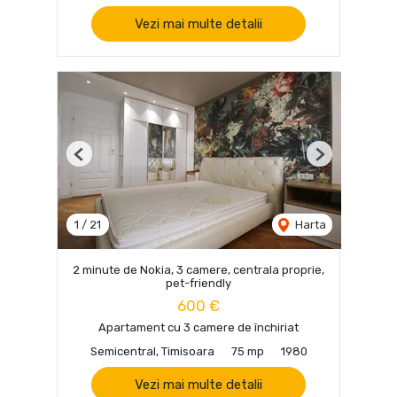
Vezi mai multe detalii
Previous
Next
1
/
21
Harta
2 minute de Nokia, 3 camere, centrala proprie,
pet-friendly
600 €
Apartament cu 3 camere de închiriat
Semicentral, Timisoara
75 mp
1980
Vezi mai multe detalii