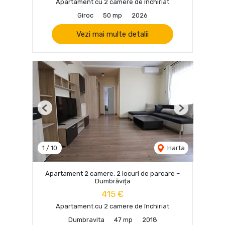
Apartament cu 2 camere de închiriat
Giroc
50 mp
2026
Vezi mai multe detalii
Previous
Next
1
/
10
Harta
Apartament 2 camere, 2 locuri de parcare –
Dumbrăvița
415 €
Apartament cu 2 camere de închiriat
Dumbravita
47 mp
2018