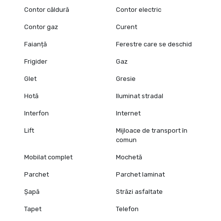
Contor căldură
Contor electric
Contor gaz
Curent
Faianță
Ferestre care se deschid
Frigider
Gaz
Glet
Gresie
Hotă
Iluminat stradal
Interfon
Internet
Lift
Mijloace de transport în
comun
Mobilat complet
Mochetă
Parchet
Parchet laminat
Șapă
Străzi asfaltate
Tapet
Telefon