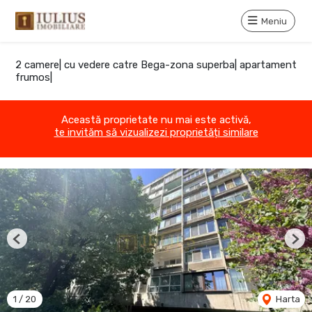
Meniu
2 camere| cu vedere catre Bega-zona superba| apartament
frumos|
Această proprietate nu mai este activă,
te invităm să vizualizezi proprietăți similare
Previous
Nex
1
/
20
Harta