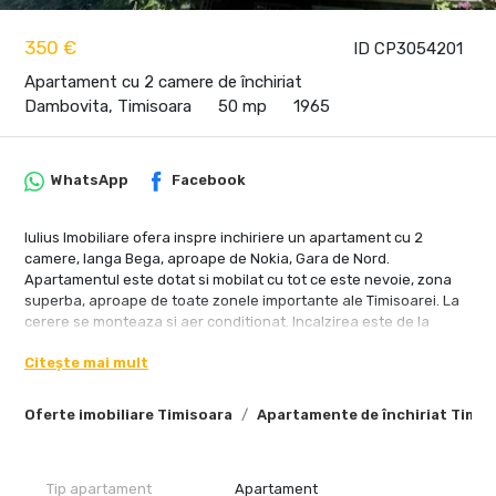
350 €
ID CP3054201
Apartament cu 2 camere de închiriat
Dambovita, Timisoara
50 mp
1965
WhatsApp
Facebook
Iulius Imobiliare ofera inspre inchiriere un apartament cu 2
camere, langa Bega, aproape de Nokia, Gara de Nord.
Apartamentul este dotat si mobilat cu tot ce este nevoie, zona
superba, aproape de toate zonele importante ale Timisoarei. La
cerere se monteaza si aer conditionat. Incalzirea este de la
colterm, costuri relativ mici fara centrala.
Citește mai mult
Chiria 350 euro + o garantie de 350 euro.
Oferte imobiliare Timisoara
Apartamente de închiriat Timis
DISPONIBIL IMEDIAT!
Tip apartament
Apartament