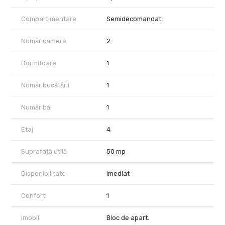
Compartimentare
Semidecomandat
Număr camere
2
Dormitoare
1
Număr bucătării
1
Număr băi
1
Etaj
4
Suprafață utilă
50 mp
Disponibilitate
Imediat
Confort
1
Imobil
Bloc de apart.