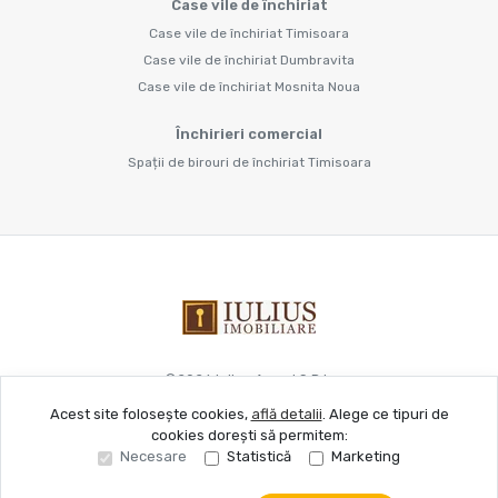
Case vile de închiriat
Case vile de închiriat Timisoara
Case vile de închiriat Dumbravita
Case vile de închiriat Mosnita Noua
Închirieri comercial
Spații de birouri de închiriat Timisoara
©
2026
Iulius Acord S.R.L.
Acest site folosește cookies,
află detalii
.
Alege ce tipuri de
cookies dorești să permitem:
Site creat în
Necesare
Statistică
Marketing