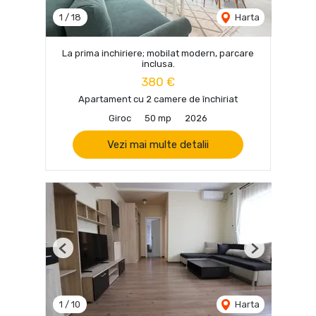
1
/
18
Harta
La prima inchiriere; mobilat modern, parcare
inclusa.
380 €
Apartament cu 2 camere de închiriat
Giroc
50 mp
2026
Vezi mai multe detalii
Previous
Next
1
/
10
Harta