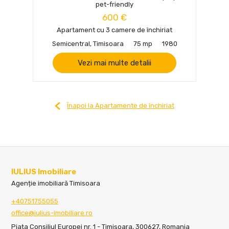
pet-friendly
600 €
Apartament cu 3 camere de închiriat
Semicentral, Timisoara
75 mp
1980
Vezi mai multe detalii
Înapoi la Apartamente de închiriat
IULIUS Imobiliare
Agenție imobiliară Timisoara
+40751755055
office@iulius-imobiliare.ro
Piața Consiliul Europei nr. 1 - Timișoara, 300627, Romania