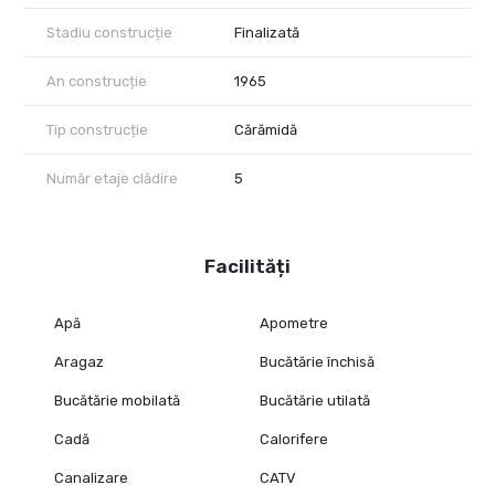
Stadiu construcție
Finalizată
An construcție
1965
Tip construcție
Cărămidă
Număr etaje clădire
5
Facilități
Apă
Apometre
Aragaz
Bucătărie închisă
Bucătărie mobilată
Bucătărie utilată
Cadă
Calorifere
Canalizare
CATV