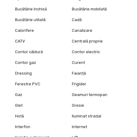
Bucătărie închisă
Bucătărie mobilată
Bucătărie utilată
Cadă
Calorifere
Canalizare
CATV
Centrală proprie
Contor căldură
Contor electric
Contor gaz
Curent
Dressing
Faianță
Ferestre PVC
Frigider
Gaz
Geamuri termopan
Glet
Gresie
Hotă
Iluminat stradal
Interfon
Internet