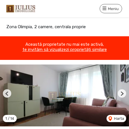
Meniu
Zona Olimpia, 2 camere, centrala proprie
Această proprietate nu mai este activă,
te invităm să vizualizezi proprietăți similare
Previous
Nex
1
/
14
Harta