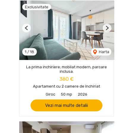
Exclusivitate
Previous
Next
1
/
18
Harta
La prima inchiriere; mobilat modern, parcare
inclusa.
380 €
Apartament cu 2 camere de închiriat
Giroc
50 mp
2026
Vezi mai multe detalii