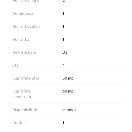
Număr camere
2
Dormitoare
1
Număr bucătării
1
Număr băi
1
Geam la baie
Da
Etaj
4
Suprafață utilă
50 mp
Suprafață
60 mp
construită
Disponibilitate
Imediat
Confort
1