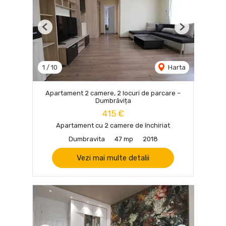
Previous
Next
1
/
10
Harta
Apartament 2 camere, 2 locuri de parcare –
Dumbrăvița
415 €
Apartament cu 2 camere de închiriat
Dumbravita
47 mp
2018
Vezi mai multe detalii