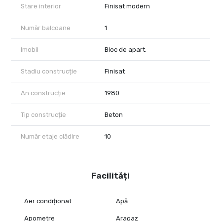
Stare interior
Finisat modern
Număr balcoane
1
Imobil
Bloc de apart.
Stadiu construcție
Finisat
An construcție
1980
Tip construcție
Beton
Număr etaje clădire
10
Facilități
Aer condiționat
Apă
Apometre
Aragaz