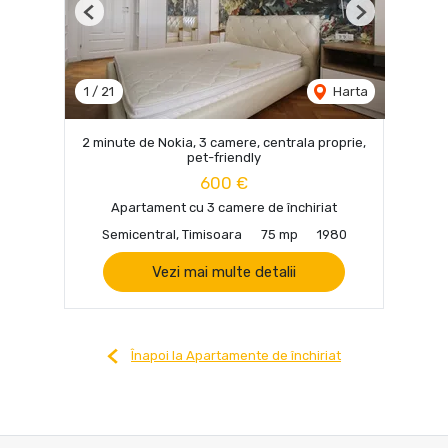
Previous
Next
1
/
21
Harta
2 minute de Nokia, 3 camere, centrala proprie,
pet-friendly
600 €
Apartament cu 3 camere de închiriat
Semicentral, Timisoara
75 mp
1980
Vezi mai multe detalii
Înapoi la Apartamente de închiriat