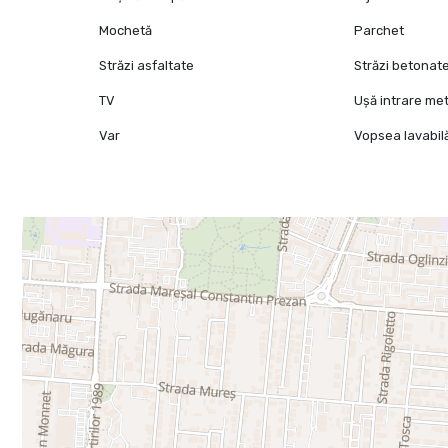
Mochetă
Parchet
Străzi asfaltate
Străzi betonat
TV
Ușă intrare met
Var
Vopsea lavabil