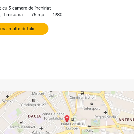
cu 3 camere de închiriat
, Timisoara
75 mp
1980
 mai multe detalii