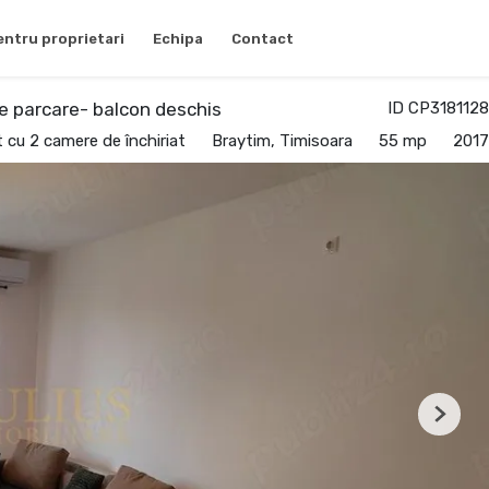
entru proprietari
Echipa
Contact
e parcare- balcon deschis
ID CP3181128
cu 2 camere de închiriat
Braytim, Timisoara
55 mp
2017
Next