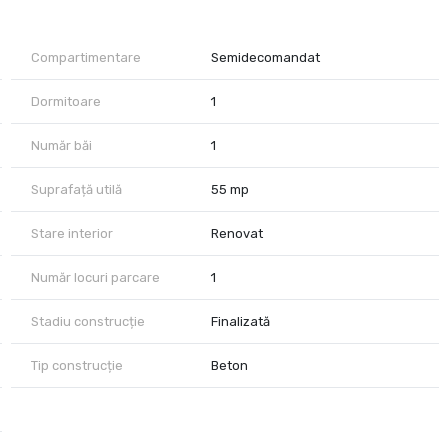
cladirii (costuri foarte mici la gaz), curent, internet, alarma cu
Compartimentare
Semidecomandat
F, senzori de miscare pt aprins lumina in parcare
Dormitoare
1
en space), dormitor, baie, balcon
Număr băi
1
Suprafață utilă
55 mp
Stare interior
Renovat
Număr locuri parcare
1
Stadiu construcție
Finalizată
Tip construcție
Beton