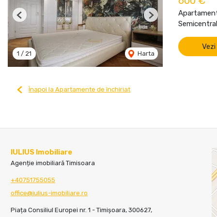
600 €
Apartament 
Previous
Next
Semicentral
Vezi
1
/
21
Harta
Înapoi la Apartamente de închiriat
IULIUS Imobiliare
Agenție imobiliară Timisoara
+40751755055
office@iulius-imobiliare.ro
Piața Consiliul Europei nr. 1 - Timișoara, 300627,