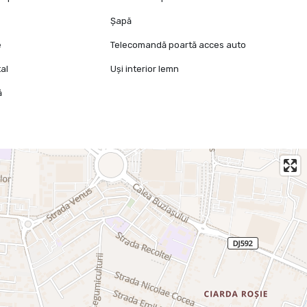
Șapă
e
Telecomandă poartă acces auto
al
Uși interior lemn
ă