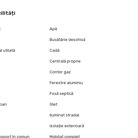
ilități
t
Apă
Bucătărie deschisă
l utilată
Cadă
Centrală proprie
Contor gaz
Ferestre aluminiu
Fosă septică
opan
Glet
Iluminat stradal
Izolație exterioară
ansport în comun
Mobilat complet