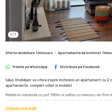
1
/
7
Oferte imobiliare Timisoara
Apartamente de închiriat Timis
Trimite pe
WhatsApp
Distribuie pe
Facebook
Iulius Imobiliare va ofera inspre inchiriere un apartament cu 
apartamente, complet utilat si mobilat
Mobila la comanda cu pat 1.80m si saltea cu memory de 9cm in d
compartimentate si inalte, electrocasnice noi, masina de spalat
2.80m, geamuri termopan si plase de tantari
Citește mai mult