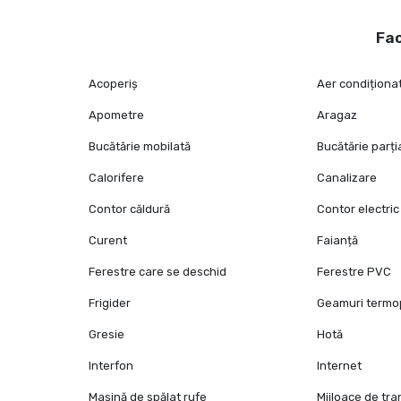
Fac
Acoperiș
Aer condiționa
Apometre
Aragaz
Bucătărie mobilată
Bucătărie parția
Calorifere
Canalizare
Contor căldură
Contor electric
Curent
Faianță
Ferestre care se deschid
Ferestre PVC
Frigider
Geamuri term
Gresie
Hotă
Interfon
Internet
Mașină de spălat rufe
Mijloace de tr