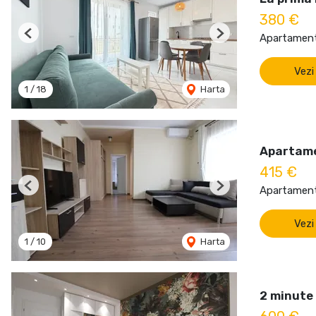
380 €
Apartament 
Previous
Next
Vezi
1
/
18
Harta
Apartame
415 €
Apartament 
Previous
Next
Vezi
1
/
10
Harta
2 minute 