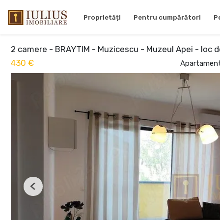
Proprietăți
Pentru cumpărători
P
2 camere - BRAYTIM - Muzicescu - Muzeul Apei - loc d
430 €
Apartament 
Previous