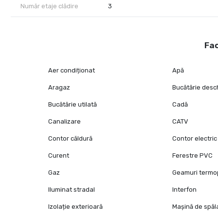
Număr etaje clădire
3
Fac
Aer condiționat
Apă
Aragaz
Bucătărie desc
Bucătărie utilată
Cadă
Canalizare
CATV
Contor căldură
Contor electric
Curent
Ferestre PVC
Gaz
Geamuri term
Iluminat stradal
Interfon
Izolație exterioară
Mașină de spăl