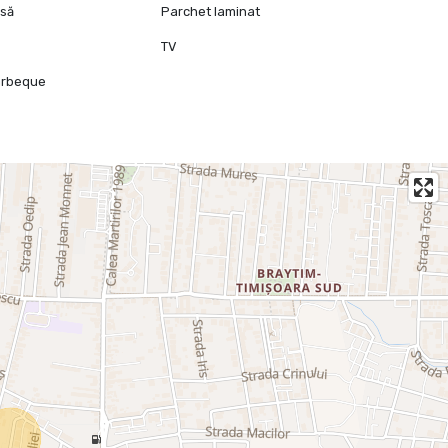
isă
Parchet laminat
TV
arbeque