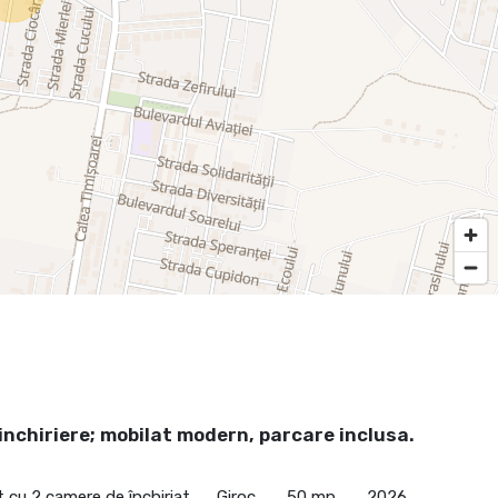
inchiriere; mobilat modern, parcare inclusa.
cu 2 camere de închiriat
Giroc
50 mp
2026