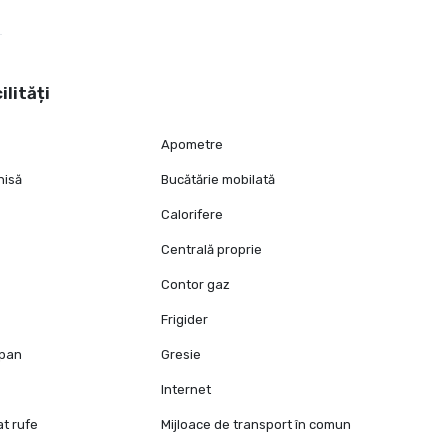
ilități
Apometre
hisă
Bucătărie mobilată
Calorifere
Centrală proprie
Contor gaz
Frigider
opan
Gresie
Internet
at rufe
Mijloace de transport în comun