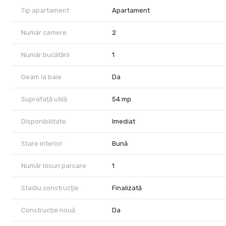
Tip apartament
Apartament
Număr camere
2
Număr bucătării
1
Geam la baie
Da
Suprafață utilă
54 mp
Disponibilitate
Imediat
Stare interior
Bună
Număr locuri parcare
1
Stadiu construcție
Finalizată
Construcție nouă
Da