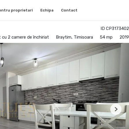
entru proprietari
Echipa
Contact
ID CP3173402
cu 2 camere de închiriat
Braytim, Timisoara
54 mp
2019
Next