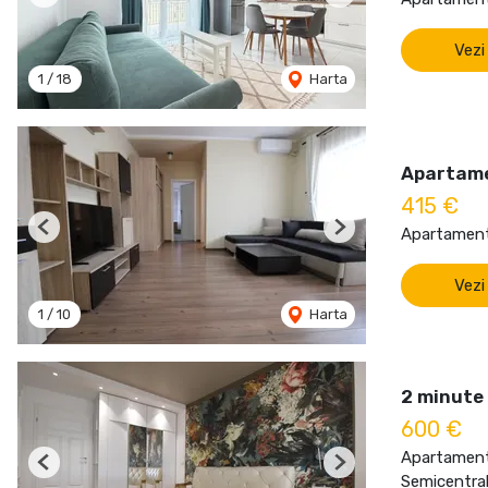
Previous
Next
Vezi
1
/
18
Harta
Apartame
415 €
Apartament 
Previous
Next
Vezi
1
/
10
Harta
2 minute 
600 €
Apartament 
Previous
Next
Semicentral