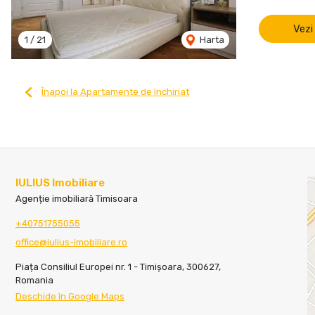
Vezi
1
/
21
Harta
Înapoi la Apartamente de închiriat
IULIUS Imobiliare
Agenție imobiliară Timisoara
+40751755055
office@iulius-imobiliare.ro
Piața Consiliul Europei nr. 1 - Timișoara, 300627,
Romania
Deschide în Google Maps