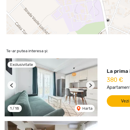
Te-ar putea interesa și:
Exclusivitate
La prima 
380 €
Apartament 
Previous
Next
Vezi
1
/
18
Harta