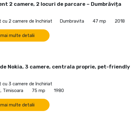
nt 2 camere, 2 locuri de parcare – Dumbrăvița
cu 2 camere de închiriat
Dumbravita
47 mp
2018
 mai multe detalii
de Nokia, 3 camere, centrala proprie, pet-friendly
cu 3 camere de închiriat
, Timisoara
75 mp
1980
 mai multe detalii