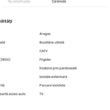
Tip construcție
Cărămidă
ilități
Aragaz
lată
Bucătărie utilată
CATV
 (380V)
Frigider
Încălzire prin pardoseală
Izolație exterioară
ită
Parcare biciclete
remiere, Universitatea de Agronomie
oartă acces auto
TV
rat și pregătit la standarde ridicate.**