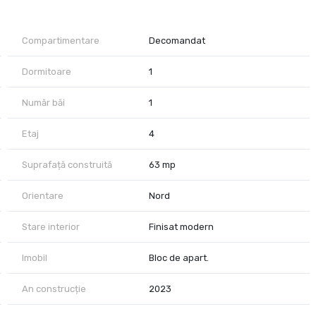
Compartimentare
Decomandat
Dormitoare
1
Număr băi
1
Etaj
4
Suprafață construită
63 mp
Orientare
Nord
Stare interior
Finisat modern
Imobil
Bloc de apart.
An construcție
2023