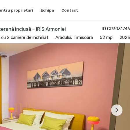
entru proprietari
Echipa
Contact
rană inclusă – IRIS Armoniei
ID CP3031746
cu 2 camere de închiriat
Aradului, Timisoara
52 mp
2023
Next