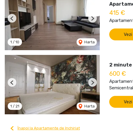
Apartame
415 €
Apartament 
Previous
Next
Vezi
1
/
10
Harta
2 minute 
600 €
Apartament 
Previous
Next
Semicentral
Vezi
1
/
21
Harta
Înapoi la Apartamente de închiriat