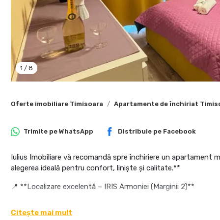
1
/
8
Oferte imobiliare Timisoara
Apartamente de închiriat Timis
Trimite pe
WhatsApp
Distribuie pe
Facebook
Iulius Imobiliare vă recomandă spre închiriere un apartament mo
alegerea ideală pentru confort, liniște și calitate.**
📍 **Localizare excelentă – IRIS Armoniei (Marginii 2)**
- De ce merită să îl alegi?
Citește mai mult