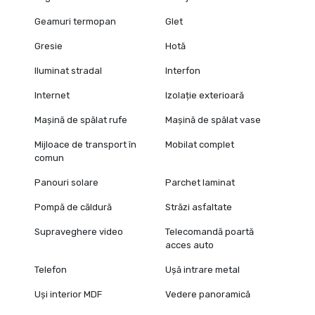
Geamuri termopan
Glet
Gresie
Hotă
Iluminat stradal
Interfon
Internet
Izolație exterioară
Mașină de spălat rufe
Mașină de spălat vase
Mijloace de transport în
Mobilat complet
comun
Panouri solare
Parchet laminat
Pompă de căldură
Străzi asfaltate
Supraveghere video
Telecomandă poartă
acces auto
Telefon
Ușă intrare metal
Uși interior MDF
Vedere panoramică