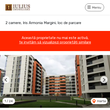
Meniu
2 camere, Iris Armonia Margini, loc de parcare
Această proprietate nu mai este activă,
te invităm să vizualizezi proprietăți similare
Previous
Nex
1
/
24
Harta