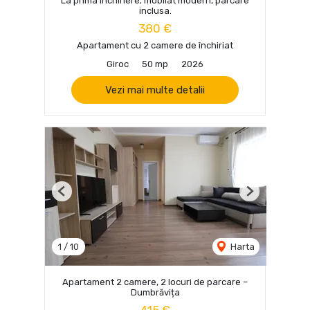
La prima inchiriere; mobilat modern, parcare
inclusa.
380 €
Apartament cu 2 camere de închiriat
Giroc
50 mp
2026
Vezi mai multe detalii
Previous
Next
1
/
10
Harta
Apartament 2 camere, 2 locuri de parcare –
Dumbrăvița
415 €