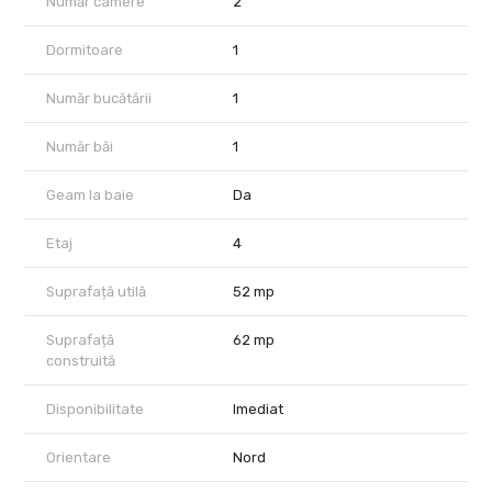
Număr camere
2
Dormitoare
1
Număr bucătării
1
Număr băi
1
Geam la baie
Da
Etaj
4
Suprafață utilă
52 mp
Suprafață
62 mp
construită
Disponibilitate
Imediat
Orientare
Nord