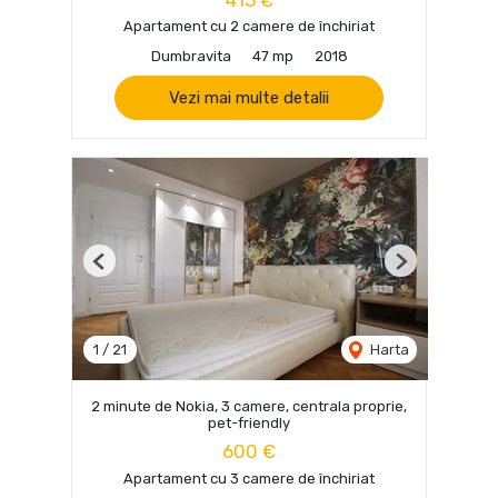
Apartament cu 2 camere de închiriat
Dumbravita
47 mp
2018
Vezi mai multe detalii
Previous
Next
1
/
21
Harta
2 minute de Nokia, 3 camere, centrala proprie,
pet-friendly
600 €
Apartament cu 3 camere de închiriat