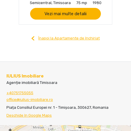
Semicentral, Timisoara
75 mp
1980
Vezi mai multe detalii
Înapoi la Apartamente de închiriat
IULIUS Imobiliare
Agenție imobiliară Timisoara
+40751755055
office@iulius-imobiliare.ro
Piața Consiliul Europei nr. 1 - Timișoara, 300627, Romania
Deschide în Google Maps