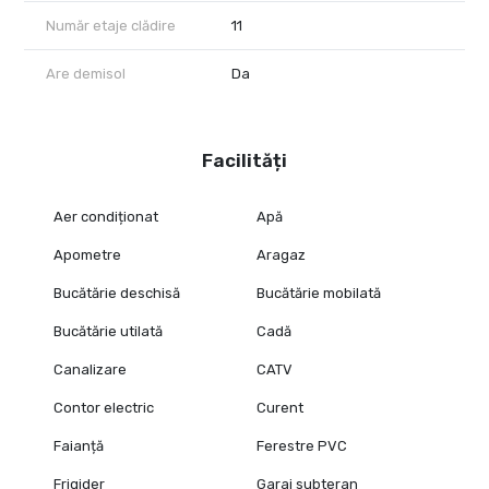
Număr etaje clădire
11
Are demisol
Da
Facilități
Aer condiționat
Apă
Apometre
Aragaz
Bucătărie deschisă
Bucătărie mobilată
Bucătărie utilată
Cadă
Canalizare
CATV
Contor electric
Curent
Faianță
Ferestre PVC
Frigider
Garaj subteran