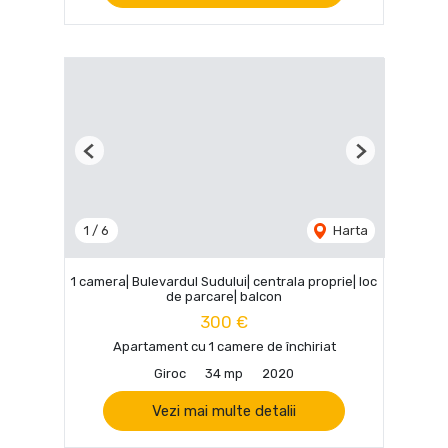
Previous
Next
1
/
6
Harta
1 camera| Bulevardul Sudului| centrala proprie| loc
de parcare| balcon
300 €
Apartament cu 1 camere de închiriat
Giroc
34 mp
2020
Vezi mai multe detalii