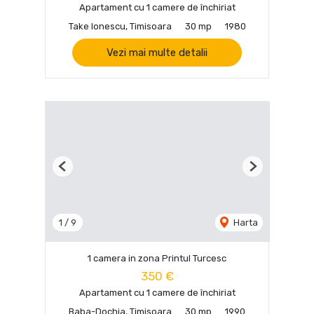
Apartament cu 1 camere de închiriat
Take Ionescu, Timisoara
30 mp
1980
Vezi mai multe detalii
Previous
Next
1
/
9
Harta
1 camera in zona Printul Turcesc
350 €
Apartament cu 1 camere de închiriat
Baba-Dochia, Timisoara
30 mp
1990