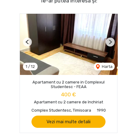
Te-ar putea interesa și:
Previous
Next
1
/
12
Harta
Apartament cu 2 camere in Complexul
Studentesc - FEAA
400 €
Apartament cu 2 camere de închiriat
Complex Studentesc, Timisoara
1990
Vezi mai multe detalii