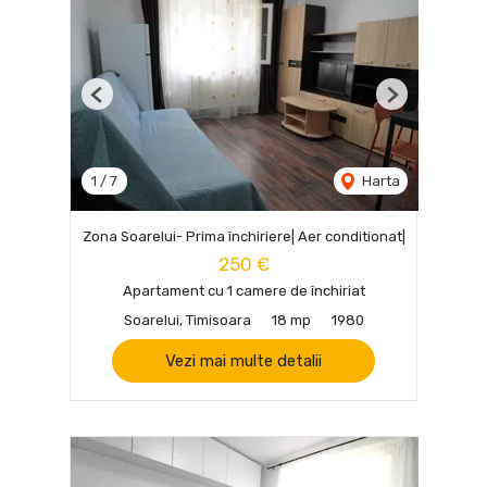
Previous
Next
1
/
7
Harta
Zona Soarelui- Prima închiriere| Aer conditionat|
250 €
Apartament cu 1 camere de închiriat
Soarelui, Timisoara
18 mp
1980
Vezi mai multe detalii