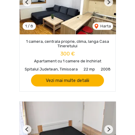
Previous
Next
1
/
8
Harta
1 camera, centrala proprie, clima, langa Casa
Tineretului
300 €
Apartament cu 1 camere de închiriat
Spitalul Judetean, Timisoara
22 mp
2008
Vezi mai multe detalii
Previous
Next