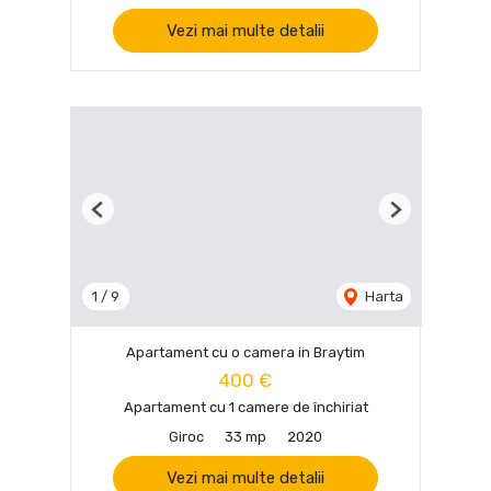
Vezi mai multe detalii
Previous
Next
1
/
9
Harta
Apartament cu o camera in Braytim
400 €
Apartament cu 1 camere de închiriat
Giroc
33 mp
2020
Vezi mai multe detalii