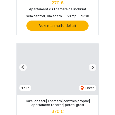
270 €
Apartament cu 1 camere de închiriat
Semicentral, Timisoara
30 mp
1980
Vezi mai multe detalii
Previous
Next
1
/
17
Harta
Take Ionescu| 1 camera| centrala proprie|
apartament racoros| peretii grosi
370 €