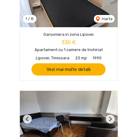
1
/
8
Harta
Garsoniera in zona Lipovei
330 €
Apartament cu 1 camere de închiriat
Lipovei, Timisoara
23 mp
1990
Vezi mai multe detalii
Previous
Next