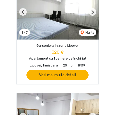
Previous
Next
1
/
7
Harta
Garsoniera in zona Lipovei
320 €
Apartament cu 1 camere de închiriat
Lipovei, Timisoara
20 mp
1989
Vezi mai multe detalii