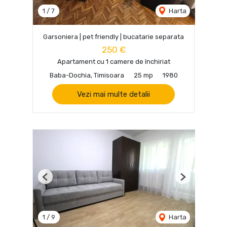
1
/
7
Harta
Garsoniera | pet friendly | bucatarie separata
250 €
Apartament cu 1 camere de închiriat
Baba-Dochia, Timisoara
25 mp
1980
Vezi mai multe detalii
Previous
Next
1
/
9
Harta