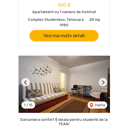
360 €
Apartament cu 1 camere de închiriat
Complex Studentesc, Timisoara
28 mp
1980
Vezi mai multe detalii
Previous
Next
1
/
15
Harta
Garsoniera confort 1| ideala pentru studentii de la
FEAA!