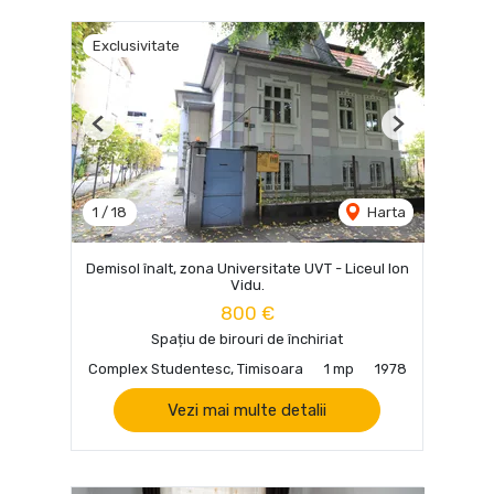
Exclusivitate
Previous
Next
1
/
18
Harta
Demisol înalt, zona Universitate UVT - Liceul Ion
Vidu.
800 €
Spațiu de birouri de închiriat
Complex Studentesc, Timisoara
1 mp
1978
Vezi mai multe detalii